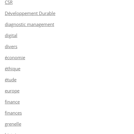
CSR
Développement Durable
diagnostic management
digital
divers
économie
éthique
étude
europe
finance
finances
grenelle