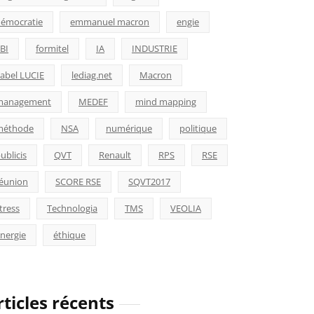
émocratie
emmanuel macron
engie
BI
formitel
IA
INDUSTRIE
abel LUCIE
lediag.net
Macron
management
MEDEF
mind mapping
méthode
NSA
numérique
politique
ublicis
QVT
Renault
RPS
RSE
éunion
SCORE RSE
SQVT2017
tress
Technologia
TMS
VEOLIA
nergie
éthique
rticles récents