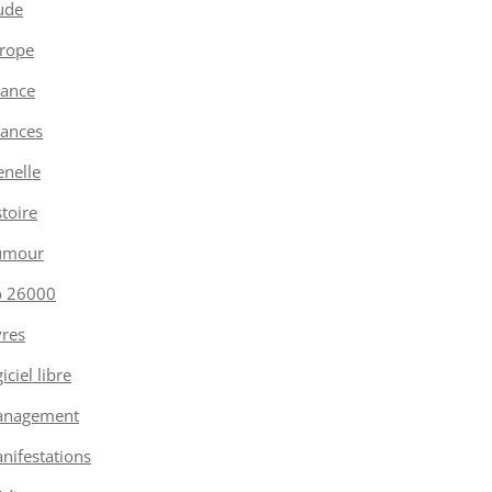
ude
rope
nance
nances
enelle
stoire
umour
o 26000
vres
iciel libre
nagement
nifestations