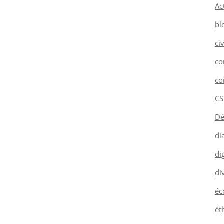
Ac
bl
ci
co
co
CS
Dé
di
dig
di
éc
ét