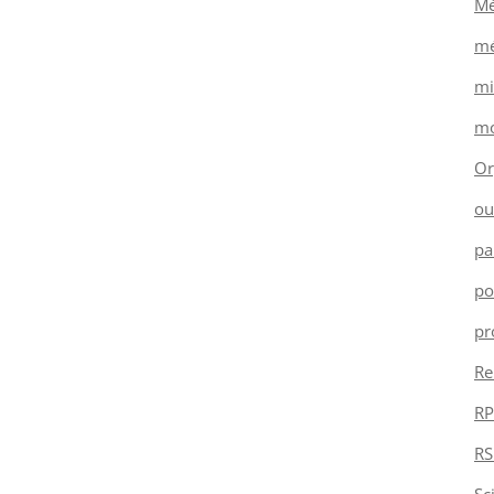
Mé
mé
mi
mo
Or
ou
pa
po
pr
Re
RP
RS
Sc