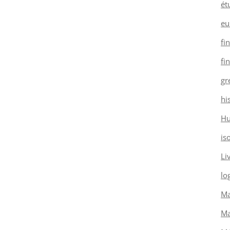
ét
eu
fi
fi
gr
hi
H
is
Li
log
Ma
Ma