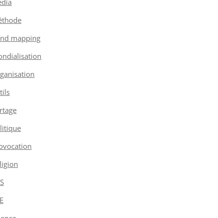
dia
thode
nd mapping
ndialisation
ganisation
tils
rtage
litique
ovocation
ligion
S
E
ience