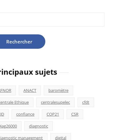
hercher :
rincipaux sujets
AFNOR
ANACT
baromètre
entrale Ethique
centralesupelec
cfdt
JD
confiance
COP21
CSR
iag26000
diagnostic
iagnostic management
digital