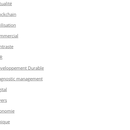
tualité
ockchain
vilisation
mmercial
ntraste
R
veloppement Durable
agnostic management
ital
vers
onomie
hique