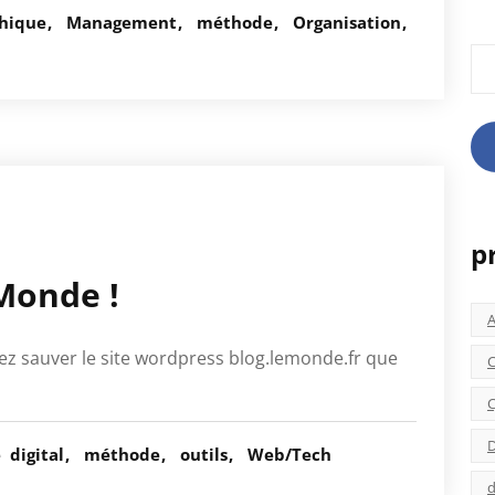
hique
Management
méthode
Organisation
Rec
p
Monde !
ez sauver le site wordpress blog.lemonde.fr que
C
C
D
é
digital
méthode
outils
Web/Tech
d