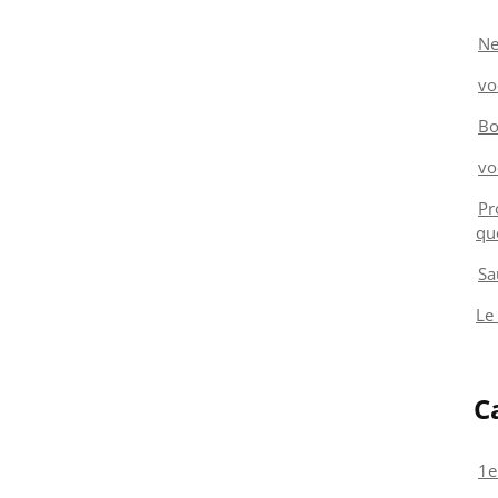
Ne
vo
Bo
vo
Pr
qu
Sa
Le
C
1e