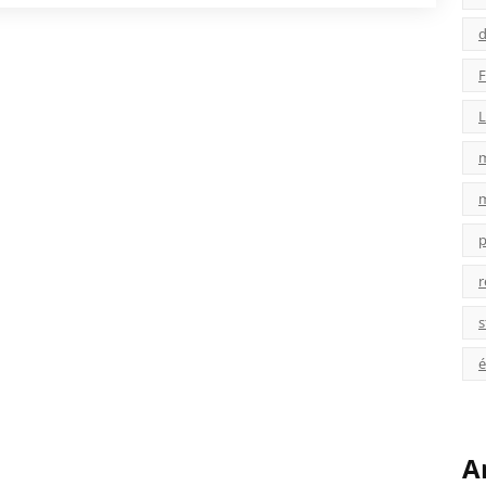
d
F
L
p
r
s
é
A