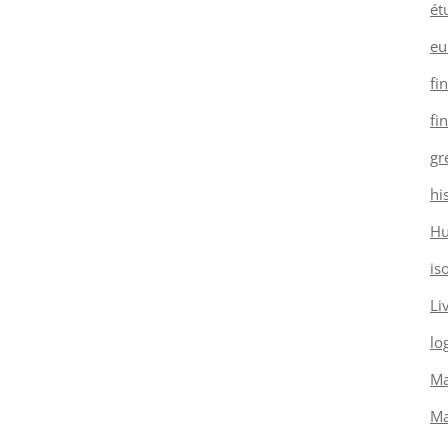
ét
eu
fi
fi
gr
hi
H
is
Li
log
Ma
Ma