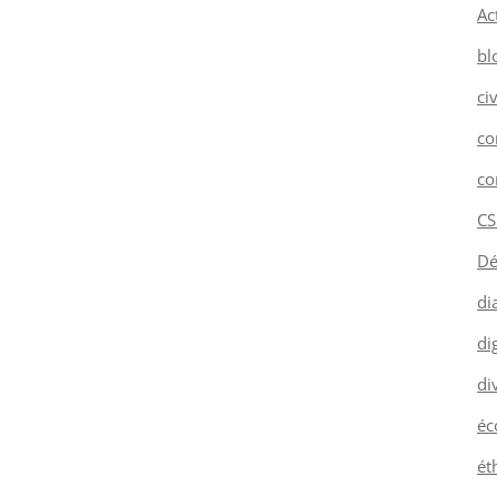
Ac
bl
ci
co
co
CS
Dé
di
dig
di
éc
ét