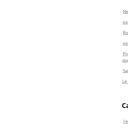
Ne
vo
Bo
vo
Pr
qu
Sa
Le
C
1e