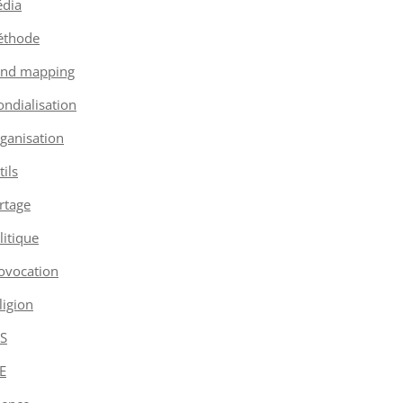
dia
thode
nd mapping
ndialisation
ganisation
tils
rtage
litique
ovocation
ligion
S
E