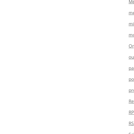
Mé
mé
mi
mo
Or
ou
pa
po
pr
Re
RP
RS