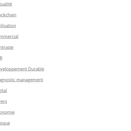
tualité
ockchain
vilisation
mmercial
ntraste
R
veloppement Durable
agnostic management
ital
vers
onomie
hique