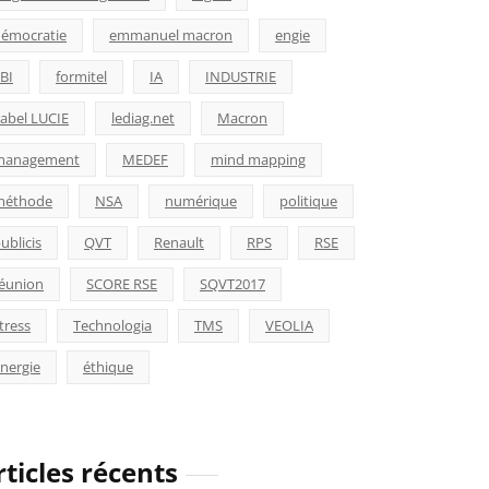
émocratie
emmanuel macron
engie
BI
formitel
IA
INDUSTRIE
abel LUCIE
lediag.net
Macron
management
MEDEF
mind mapping
méthode
NSA
numérique
politique
ublicis
QVT
Renault
RPS
RSE
éunion
SCORE RSE
SQVT2017
tress
Technologia
TMS
VEOLIA
nergie
éthique
rticles récents