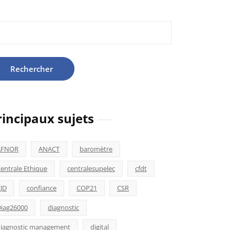
hercher :
rincipaux sujets
AFNOR
ANACT
baromètre
entrale Ethique
centralesupelec
cfdt
JD
confiance
COP21
CSR
iag26000
diagnostic
iagnostic management
digital