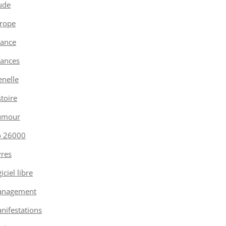
ude
rope
nance
nances
enelle
stoire
umour
o 26000
vres
iciel libre
nagement
nifestations