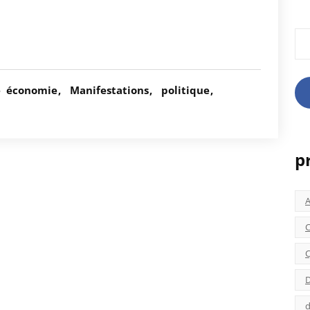
Rec
é
économie
Manifestations
politique
p
C
C
D
d