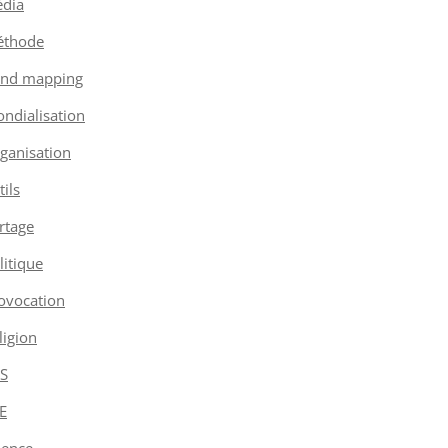
dia
thode
nd mapping
ndialisation
ganisation
tils
rtage
litique
ovocation
ligion
S
E
ience