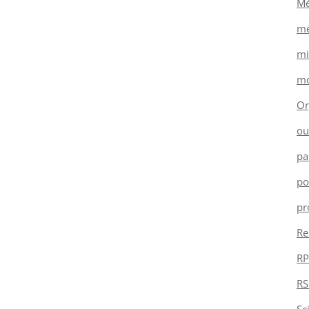
Mé
mé
mi
mo
Or
ou
pa
po
pr
Re
RP
RS
Sc