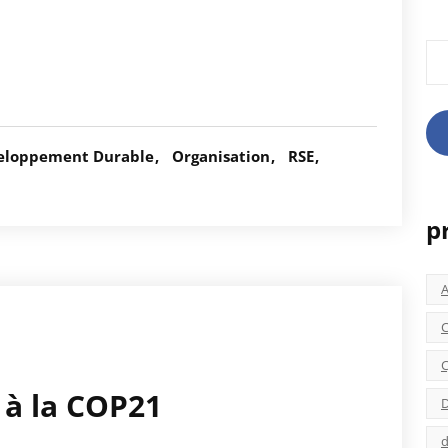
Rec
eloppement Durable
Organisation
RSE
p
C
C
 à la COP21
D
d