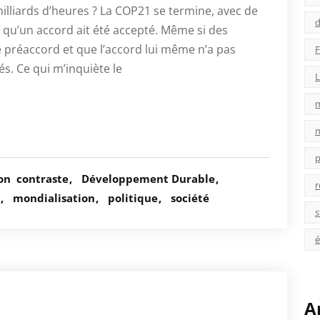
lliards d’heures ? La COP21 se termine, avec de
d
 qu’un accord ait été accepté. Même si des
 préaccord et que l’accord lui même n’a pas
F
s. Ce qui m’inquiète le
L
p
ion
contraste
Développement Durable
r
mondialisation
politique
société
s
é
A