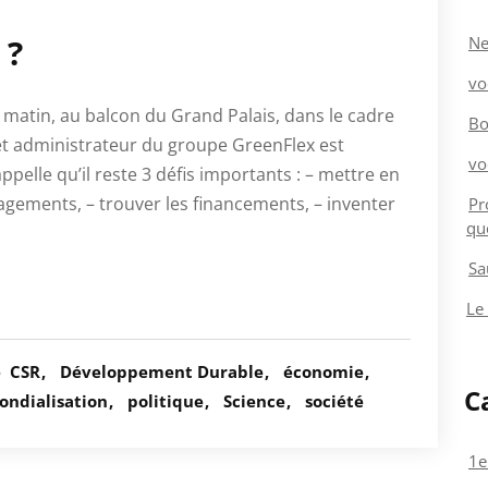
 ?
Ne
vo
 matin, au balcon du Grand Palais, dans le cadre
Bo
et administrateur du groupe GreenFlex est
vo
elle qu’il reste 3 défis importants : – mettre en
agements, – trouver les financements, – inventer
Pr
qu
Sa
Le
é
CSR
Développement Durable
économie
C
ondialisation
politique
Science
société
1e