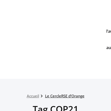
l’
au
Accueil
Le CercleRSE d’Orange
Tag COP21