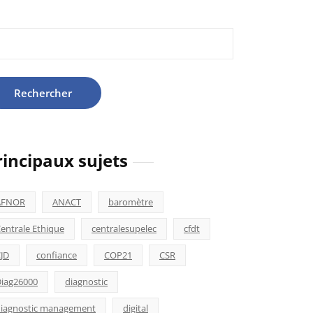
hercher :
rincipaux sujets
AFNOR
ANACT
baromètre
entrale Ethique
centralesupelec
cfdt
JD
confiance
COP21
CSR
iag26000
diagnostic
iagnostic management
digital