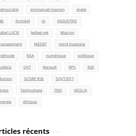
émocratie
emmanuel macron
engie
BI
formitel
IA
INDUSTRIE
abel LUCIE
lediag.net
Macron
management
MEDEF
mind mapping
méthode
NSA
numérique
politique
ublicis
QVT
Renault
RPS
RSE
éunion
SCORE RSE
SQVT2017
tress
Technologia
TMS
VEOLIA
nergie
éthique
rticles récents