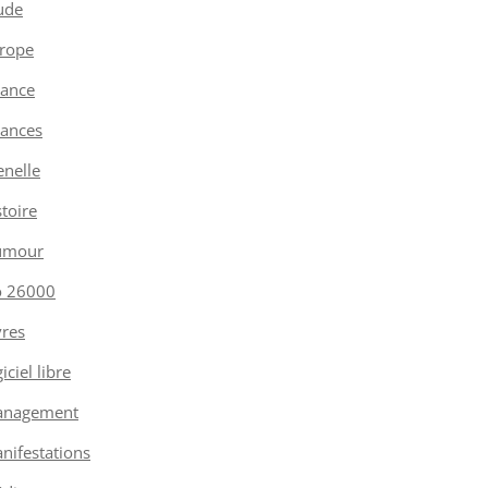
ude
rope
nance
nances
enelle
stoire
umour
o 26000
vres
iciel libre
nagement
nifestations