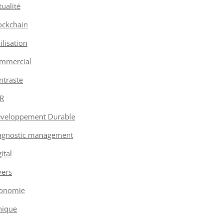
tualité
ockchain
vilisation
mmercial
ntraste
R
veloppement Durable
agnostic management
ital
vers
onomie
hique