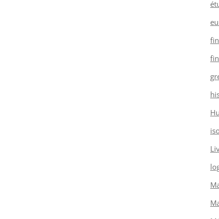
ét
eu
fi
fi
gr
hi
H
is
Li
log
Ma
Ma