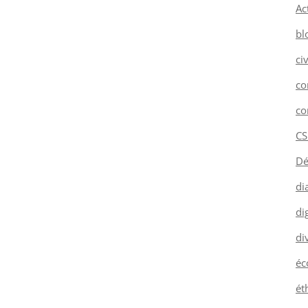
Ac
bl
ci
co
co
CS
Dé
di
dig
di
éc
ét