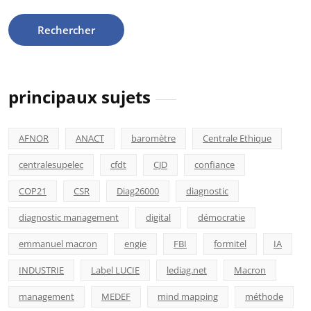
principaux sujets
AFNOR
ANACT
baromètre
Centrale Ethique
centralesupelec
cfdt
CJD
confiance
COP21
CSR
Diag26000
diagnostic
diagnostic management
digital
démocratie
emmanuel macron
engie
FBI
formitel
IA
INDUSTRIE
Label LUCIE
lediag.net
Macron
management
MEDEF
mind mapping
méthode