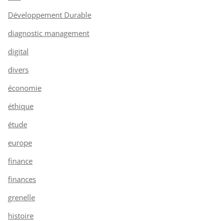
Développement Durable
diagnostic management
digital
divers
économie
éthique
étude
europe
finance
finances
grenelle
histoire