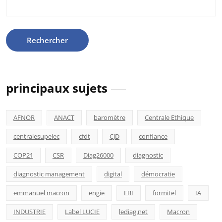
principaux sujets
AFNOR
ANACT
baromètre
Centrale Ethique
centralesupelec
cfdt
CJD
confiance
COP21
CSR
Diag26000
diagnostic
diagnostic management
digital
démocratie
emmanuel macron
engie
FBI
formitel
IA
INDUSTRIE
Label LUCIE
lediag.net
Macron