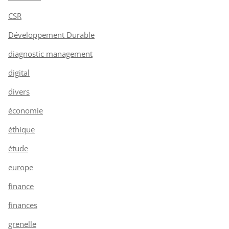
CSR
Développement Durable
diagnostic management
digital
divers
économie
éthique
étude
europe
finance
finances
grenelle