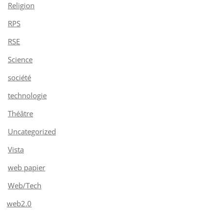
Religion
RPS
RSE
Science
société
technologie
Théâtre
Uncategorized
Vista
web papier
Web/Tech
web2.0