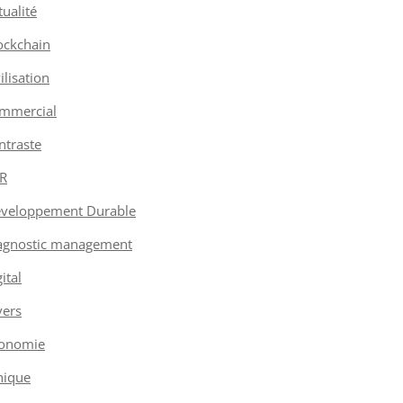
tualité
ockchain
vilisation
mmercial
ntraste
R
veloppement Durable
agnostic management
ital
vers
onomie
hique