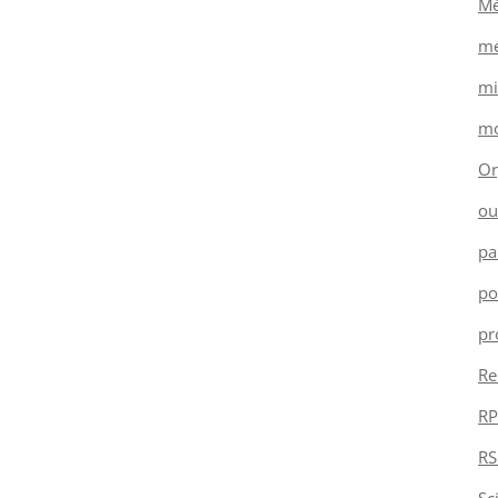
Mé
mé
mi
mo
Or
ou
pa
po
pr
Re
RP
RS
Sc