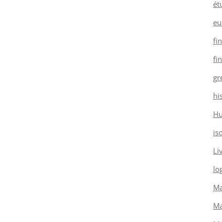
ét
eu
fi
fi
gr
hi
H
is
Li
log
Ma
Ma