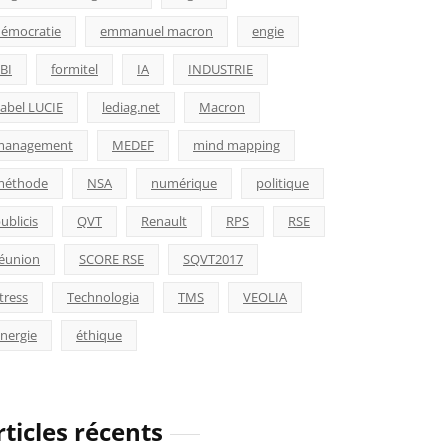
émocratie
emmanuel macron
engie
BI
formitel
IA
INDUSTRIE
abel LUCIE
lediag.net
Macron
management
MEDEF
mind mapping
méthode
NSA
numérique
politique
ublicis
QVT
Renault
RPS
RSE
éunion
SCORE RSE
SQVT2017
tress
Technologia
TMS
VEOLIA
nergie
éthique
rticles récents