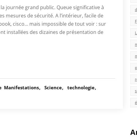
 la journée grand public. Queue significative à
d
 mesures de sécurité. A l’intérieur, facile de
F
book, cisco… mais impossible de tout voir : sur
t installées des dizaines de présentation de
L
p
r
e
Manifestations
Science
technologie
s
é
A