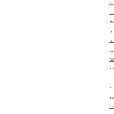
Ac
bl
ci
co
co
CS
Dé
di
dig
di
éc
ét