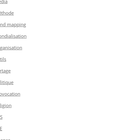
dia
thode
nd mapping
ndialisation
ganisation
tils
rtage
litique
ovocation
ligion
S
E
ience