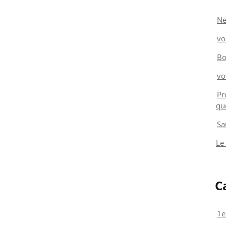
Ne
vo
Bo
vo
Pr
qu
Sa
Le
C
1e