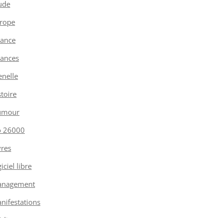
ude
rope
nance
nances
enelle
stoire
umour
o 26000
vres
iciel libre
nagement
nifestations