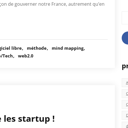
çon de gouverner notre France, autrement qu’en
Rec
giciel libre
méthode
mind mapping
/Tech
web2.0
p
C
C
D
 les startup !
d