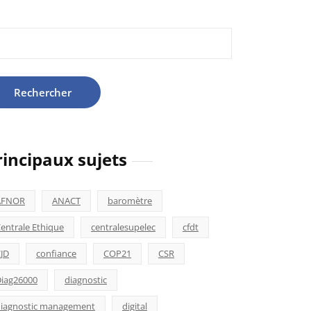
hercher :
rincipaux sujets
AFNOR
ANACT
baromètre
entrale Ethique
centralesupelec
cfdt
JD
confiance
COP21
CSR
iag26000
diagnostic
iagnostic management
digital