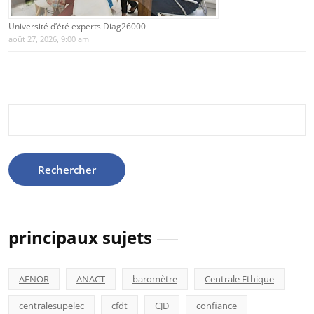
Université d’été experts Diag26000
août 27, 2026, 9:00 am
Rechercher :
principaux sujets
AFNOR
ANACT
baromètre
Centrale Ethique
centralesupelec
cfdt
CJD
confiance