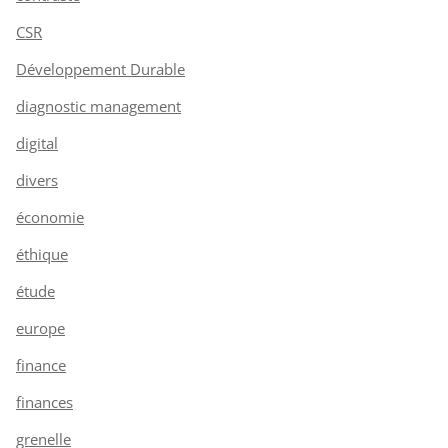
CSR
Développement Durable
diagnostic management
digital
divers
économie
éthique
étude
europe
finance
finances
grenelle