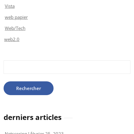
Vista
web papier
Web/Tech
web2.0
Rechercher :
derniers articles
Netscoring !
février 25, 2023