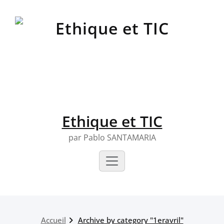
Skip
to
content
Ethique et TIC
par Pablo SANTAMARIA
Accueil
Archive by category "1eravril"