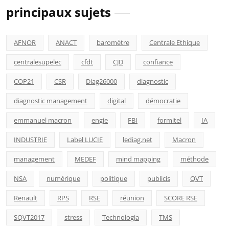
principaux sujets
AFNOR
ANACT
baromètre
Centrale Ethique
centralesupelec
cfdt
CJD
confiance
COP21
CSR
Diag26000
diagnostic
diagnostic management
digital
démocratie
emmanuel macron
engie
FBI
formitel
IA
INDUSTRIE
Label LUCIE
lediag.net
Macron
management
MEDEF
mind mapping
méthode
NSA
numérique
politique
publicis
QVT
Renault
RPS
RSE
réunion
SCORE RSE
SQVT2017
stress
Technologia
TMS