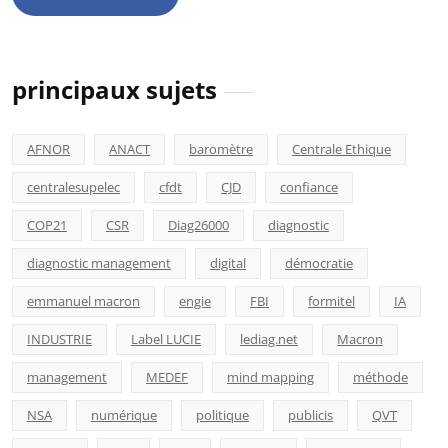
principaux sujets
AFNOR
ANACT
baromètre
Centrale Ethique
centralesupelec
cfdt
CJD
confiance
COP21
CSR
Diag26000
diagnostic
diagnostic management
digital
démocratie
emmanuel macron
engie
FBI
formitel
IA
INDUSTRIE
Label LUCIE
lediag.net
Macron
management
MEDEF
mind mapping
méthode
NSA
numérique
politique
publicis
QVT