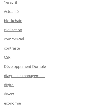
1eravril
Actualité
blockchain
civilisation
commercial
contraste
CSR
Développement Durable
diagnostic management
digital
divers
économie