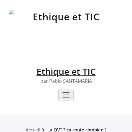
Skip
to
content
Ethique et TIC
par Pablo SANTAMARIA
Accueil
La QVT ? ça coute combien ?