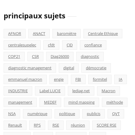
principaux sujets
AFNOR
ANACT
baromètre
Centrale Ethique
centralesupelec
cfdt
CJD
confiance
COP21
CSR
Diag26000
diagnostic
diagnostic management
digital
démocratie
emmanuel macron
engie
FBI
formitel
IA
INDUSTRIE
Label LUCIE
lediag.net
Macron
management
MEDEF
mind mapping
méthode
NSA
numérique
politique
publicis
QVT
Renault
RPS
RSE
réunion
SCORE RSE