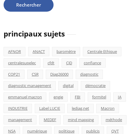
principaux sujets
AFNOR
ANACT
baromètre
Centrale Ethique
centralesupelec
cfdt
CJD
confiance
COP21
CSR
Diag26000
diagnostic
diagnostic management
digital
démocratie
emmanuel macron
engie
FBI
formitel
IA
INDUSTRIE
Label LUCIE
lediag.net
Macron
management
MEDEF
mind mapping
méthode
NSA
numérique
politique
publicis
QVT