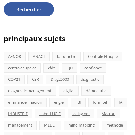
principaux sujets
AFNOR
ANACT
baromètre
Centrale Ethique
centralesupelec
cfdt
CJD
confiance
COP21
CSR
Diag26000
diagnostic
diagnostic management
digital
démocratie
emmanuel macron
engie
FBI
formitel
IA
INDUSTRIE
Label LUCIE
lediag.net
Macron
management
MEDEF
mind mapping
méthode