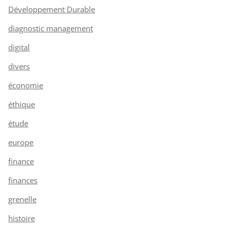
Développement Durable
diagnostic management
digital
divers
économie
éthique
étude
europe
finance
finances
grenelle
histoire