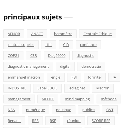
principaux sujets
AFNOR
ANACT
baromètre
Centrale Ethique
centralesupelec
cfdt
CJD
confiance
COP21
CSR
Diag26000
diagnostic
diagnostic management
digital
démocratie
emmanuel macron
engie
FBI
formitel
IA
INDUSTRIE
Label LUCIE
lediag.net
Macron
management
MEDEF
mind mapping
méthode
NSA
numérique
politique
publicis
QVT
Renault
RPS
RSE
réunion
SCORE RSE