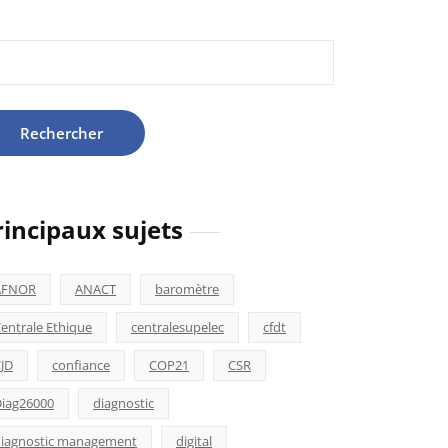
hercher :
rincipaux sujets
AFNOR
ANACT
baromètre
entrale Ethique
centralesupelec
cfdt
JD
confiance
COP21
CSR
iag26000
diagnostic
iagnostic management
digital