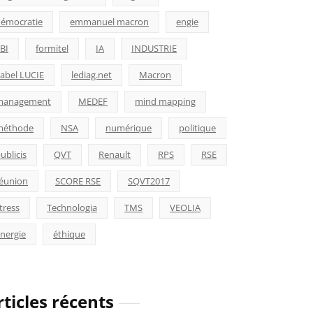
émocratie
emmanuel macron
engie
BI
formitel
IA
INDUSTRIE
abel LUCIE
lediag.net
Macron
management
MEDEF
mind mapping
méthode
NSA
numérique
politique
ublicis
QVT
Renault
RPS
RSE
éunion
SCORE RSE
SQVT2017
tress
Technologia
TMS
VEOLIA
nergie
éthique
rticles récents