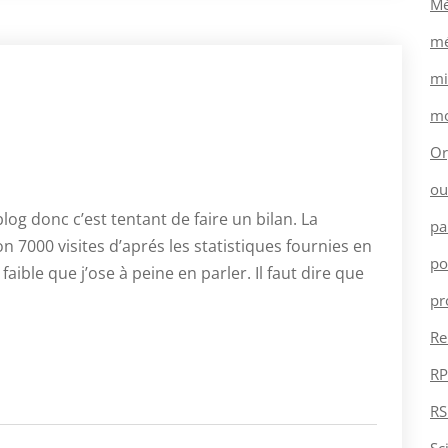
Mé
mé
mi
mo
Or
ou
log donc c’est tentant de faire un bilan. La
pa
on 7000 visites d’aprés les statistiques fournies en
po
ible que j’ose à peine en parler. Il faut dire que
pr
Re
RP
RS
Sc