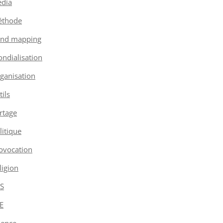
dia
thode
nd mapping
ndialisation
ganisation
tils
rtage
litique
ovocation
ligion
S
E
ience