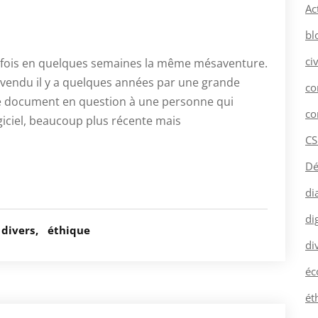
Ac
bl
ci
de fois en quelques semaines la même mésaventure.
, vendu il y a quelques années par une grande
co
 le document en question à une personne qui
co
iciel, beaucoup plus récente mais
CS
Dé
di
dig
divers
éthique
di
éc
ét