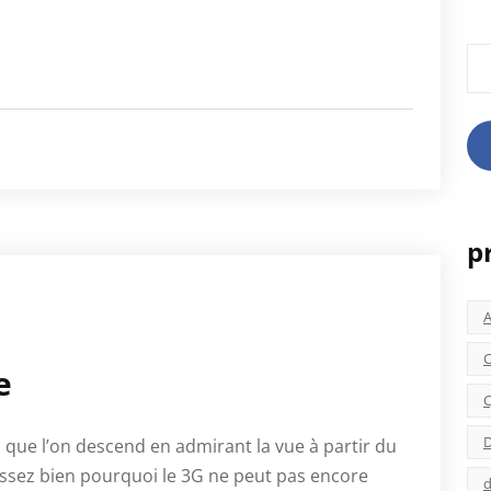
Rec
p
C
e
C
D
que l’on descend en admirant la vue à partir du
sez bien pourquoi le 3G ne peut pas encore
d