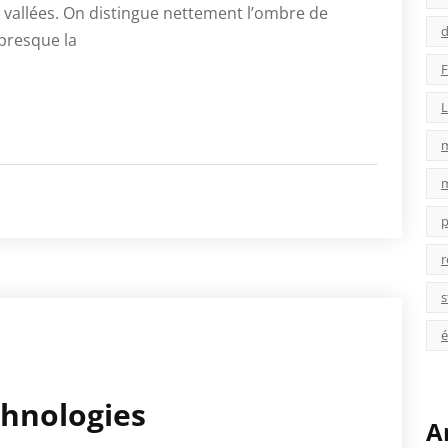
 vallées. On distingue nettement l’ombre de
d
presque la
F
L
p
r
s
é
chnologies
A