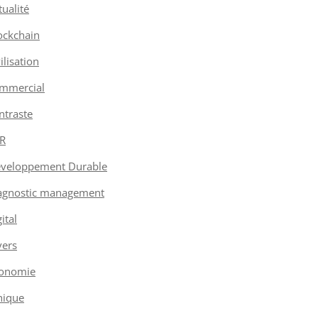
tualité
ockchain
vilisation
mmercial
ntraste
R
veloppement Durable
agnostic management
ital
vers
onomie
hique