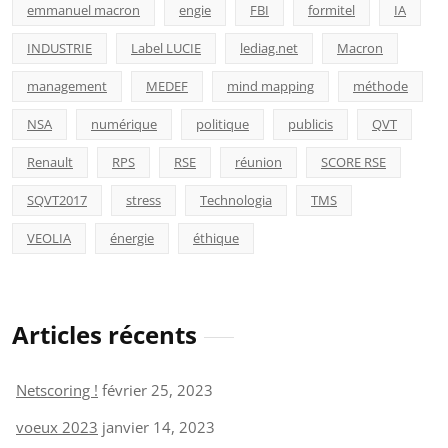
emmanuel macron
engie
FBI
formitel
IA
INDUSTRIE
Label LUCIE
lediag.net
Macron
management
MEDEF
mind mapping
méthode
NSA
numérique
politique
publicis
QVT
Renault
RPS
RSE
réunion
SCORE RSE
SQVT2017
stress
Technologia
TMS
VEOLIA
énergie
éthique
Articles récents
Netscoring !
février 25, 2023
voeux 2023
janvier 14, 2023