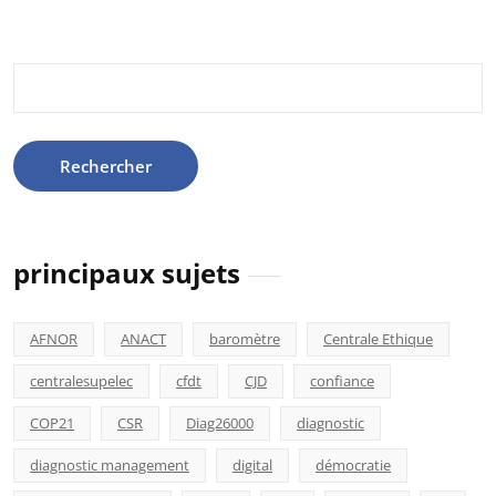
Rechercher :
principaux sujets
AFNOR
ANACT
baromètre
Centrale Ethique
centralesupelec
cfdt
CJD
confiance
COP21
CSR
Diag26000
diagnostic
diagnostic management
digital
démocratie