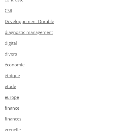
CSR
Développement Durable
diagnostic management
digital
divers
économie
éthique
étude
europe
finance
finances
grenelle