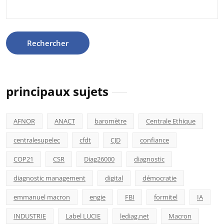
Rechercher :
principaux sujets
AFNOR
ANACT
baromètre
Centrale Ethique
centralesupelec
cfdt
CJD
confiance
COP21
CSR
Diag26000
diagnostic
diagnostic management
digital
démocratie
emmanuel macron
engie
FBI
formitel
IA
INDUSTRIE
Label LUCIE
lediag.net
Macron