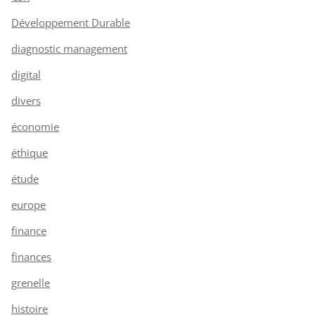
Développement Durable
diagnostic management
digital
divers
économie
éthique
étude
europe
finance
finances
grenelle
histoire