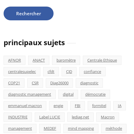
principaux sujets
AFNOR
ANACT
baromètre
Centrale Ethique
centralesupelec
cfdt
CJD
confiance
COP21
CSR
Diag26000
diagnostic
diagnostic management
digital
démocratie
emmanuel macron
engie
FBI
formitel
IA
INDUSTRIE
Label LUCIE
lediag.net
Macron
management
MEDEF
mind mapping
méthode