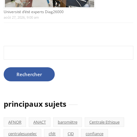
Université d’été experts Diag26000
août 27, 2026, 9:00 am
Rechercher :
principaux sujets
AFNOR
ANACT
baromètre
Centrale Ethique
centralesupelec
cfdt
CJD
confiance