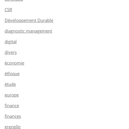
CSR
Développement Durable
diagnostic management
digital
divers
économie
éthique
étude
europe
finance
finances
grenelle