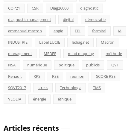
COP21
CSR
Diag26000
diagnostic
diagnostic management
digital
démocratie
emmanuel macron
engie
FBI
formitel
IA
INDUSTRIE
Label LUCIE
lediag.net
Macron
management
MEDEF
mind mapping
méthode
NSA
numérique
politique
publicis
QVT
Renault
RPS
RSE
réunion
SCORE RSE
SQVT2017
stress
Technologia
TMS
VEOLIA
énergie
éthique
Articles récents