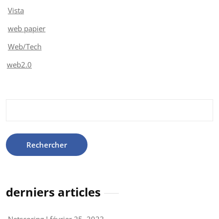
Vista
web papier
Web/Tech
web2.0
Rechercher :
derniers articles
Netscoring !
février 25, 2023