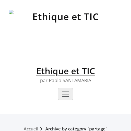
Skip
to
content
Ethique et TIC
par Pablo SANTAMARIA
Accueil
Archive by category "partage"