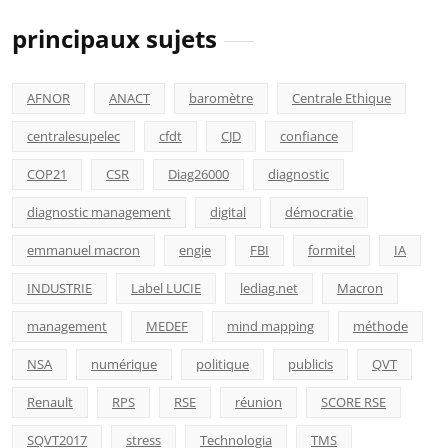
principaux sujets
AFNOR
ANACT
baromètre
Centrale Ethique
centralesupelec
cfdt
CJD
confiance
COP21
CSR
Diag26000
diagnostic
diagnostic management
digital
démocratie
emmanuel macron
engie
FBI
formitel
IA
INDUSTRIE
Label LUCIE
lediag.net
Macron
management
MEDEF
mind mapping
méthode
NSA
numérique
politique
publicis
QVT
Renault
RPS
RSE
réunion
SCORE RSE
SQVT2017
stress
Technologia
TMS