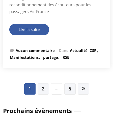
reconditionnement des écouteurs pour les
passagers Air France
Lire la suite
Aucun commentaire
Dans
Actualité
CSR
Manifestations
partage
RSE
Pagination
1
2
…
5
des
publications
Prochains évènements