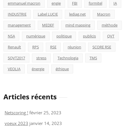
emmanuel macron
engie
FBI
formitel
IA
INDUSTRIE
Label LUCIE
lediag.net
Macron
management
MEDEF
mind mapping
méthode
NSA
numérique
politique
publicis
QVT
Renault
RPS
RSE
réunion
SCORE RSE
SQVT2017
stress
Technologia
TMS
VEOLIA
énergie
éthique
Articles récents
Netscoring !
février 25, 2023
voeux 2023
janvier 14, 2023