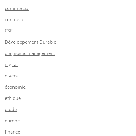
commercial
contraste
CSR
Développement Durable
diagnostic management
digital
divers
économie
éthique
étude
europe
finance