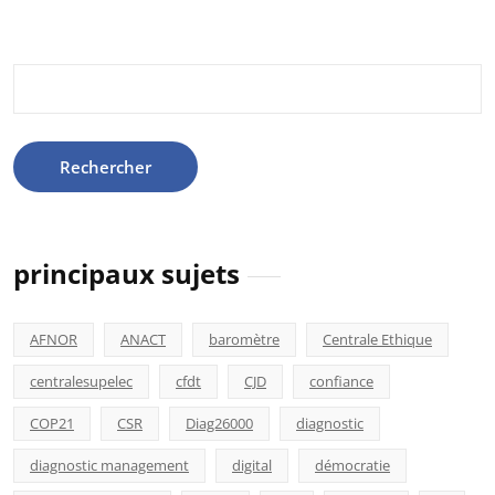
Rechercher :
principaux sujets
AFNOR
ANACT
baromètre
Centrale Ethique
centralesupelec
cfdt
CJD
confiance
COP21
CSR
Diag26000
diagnostic
diagnostic management
digital
démocratie