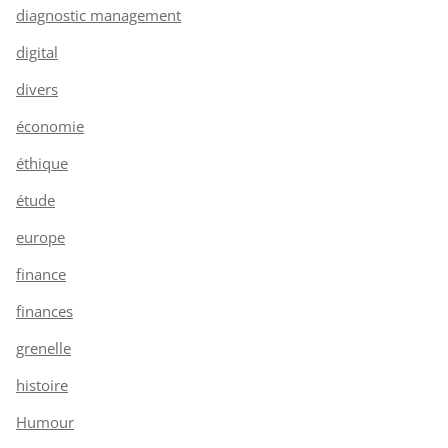
diagnostic management
digital
divers
économie
éthique
étude
europe
finance
finances
grenelle
histoire
Humour