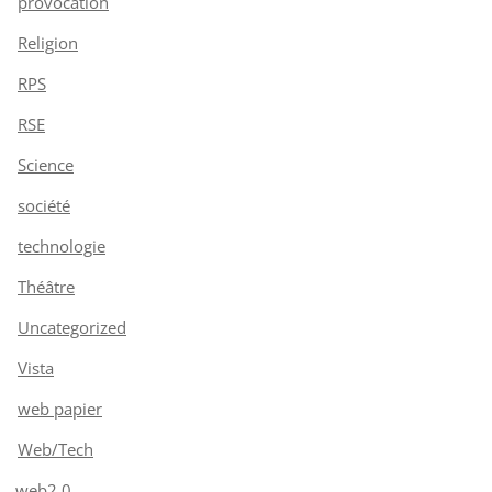
provocation
Religion
RPS
RSE
Science
société
technologie
Théâtre
Uncategorized
Vista
web papier
Web/Tech
web2.0