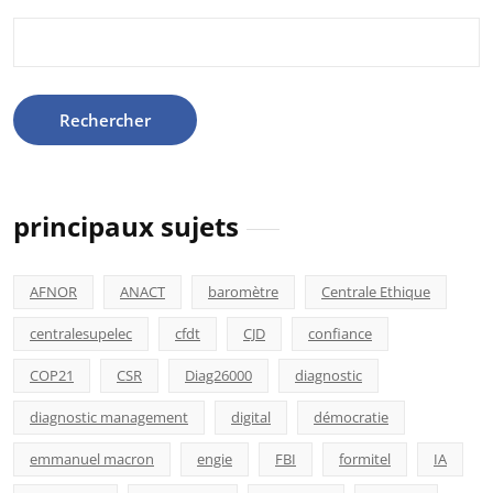
Rechercher :
principaux sujets
AFNOR
ANACT
baromètre
Centrale Ethique
centralesupelec
cfdt
CJD
confiance
COP21
CSR
Diag26000
diagnostic
diagnostic management
digital
démocratie
emmanuel macron
engie
FBI
formitel
IA