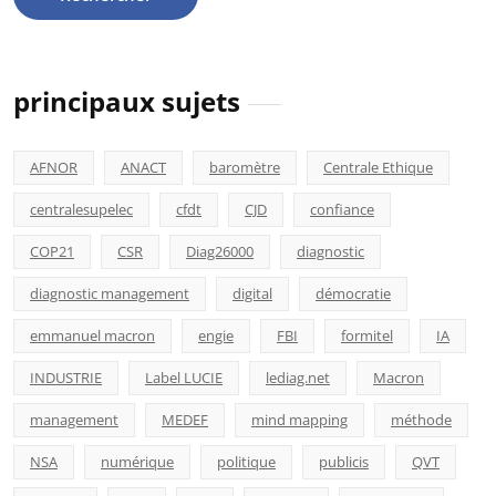
principaux sujets
AFNOR
ANACT
baromètre
Centrale Ethique
centralesupelec
cfdt
CJD
confiance
COP21
CSR
Diag26000
diagnostic
diagnostic management
digital
démocratie
emmanuel macron
engie
FBI
formitel
IA
INDUSTRIE
Label LUCIE
lediag.net
Macron
management
MEDEF
mind mapping
méthode
NSA
numérique
politique
publicis
QVT