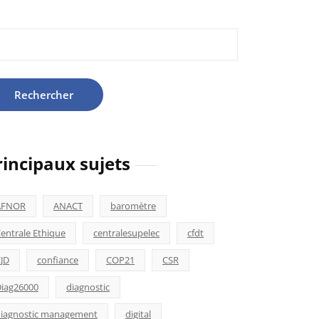
hercher :
rincipaux sujets
AFNOR
ANACT
baromètre
entrale Ethique
centralesupelec
cfdt
JD
confiance
COP21
CSR
iag26000
diagnostic
iagnostic management
digital