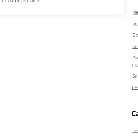
 un commentaire.
Ne
vo
Bo
vo
Pr
qu
Sa
Le
C
1e