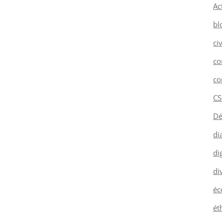
Ac
bl
ci
co
co
CS
Dé
di
dig
di
éc
ét