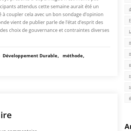
ticipants attendus cette semaine aurait été un
d
té à coupler cela avec un bon sondage d’opinion
F
e vient de publier parle de l’état d’esprit des
r des choix de gouvernance et contraintes diverses
L
é
Développement Durable
méthode
p
r
s
é
ire
A