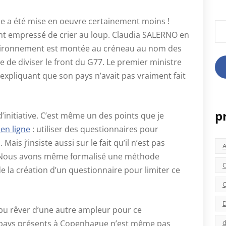
elle a été mise en oeuvre certainement moins !
Rec
ont empressé de crier au loup. Claudia SALERNO en
nvironnement est montée au créneau au nom des
 de diviser le front du G77. Le premier ministre
 expliquant que son pays n’avait pas vraiment fait
p
’initiative. C’est même un des points que je
 en ligne
: utiliser des questionnaires pour
ais j’insiste aussi sur le fait qu’il n’est pas
n. Nous avons même formalisé une méthode
C
 la création d’un questionnaire pour limiter ce
C
D
 pu rêver d’une autre ampleur pour ce
d
2 pays présents à Copenhague n’est même pas