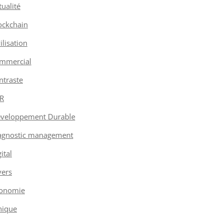
tualité
ockchain
vilisation
mmercial
ntraste
R
veloppement Durable
agnostic management
ital
vers
onomie
hique