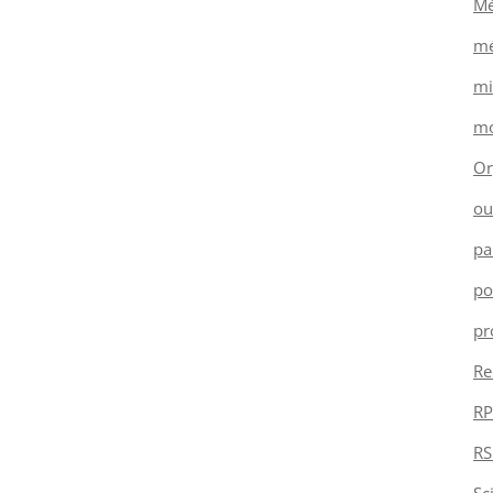
Mé
mé
mi
mo
Or
ou
pa
po
pr
Re
RP
RS
Sc