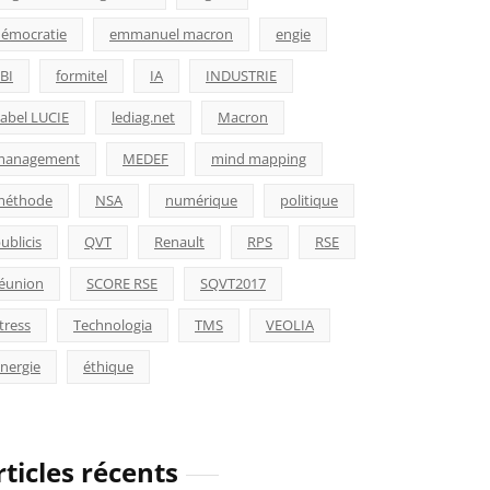
émocratie
emmanuel macron
engie
BI
formitel
IA
INDUSTRIE
abel LUCIE
lediag.net
Macron
management
MEDEF
mind mapping
méthode
NSA
numérique
politique
ublicis
QVT
Renault
RPS
RSE
éunion
SCORE RSE
SQVT2017
tress
Technologia
TMS
VEOLIA
nergie
éthique
rticles récents