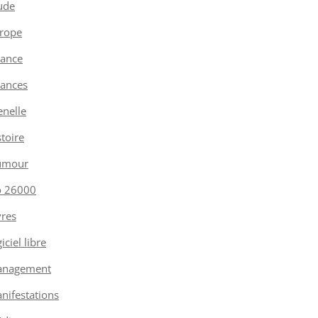
ude
rope
nance
nances
enelle
stoire
umour
o 26000
vres
iciel libre
nagement
nifestations