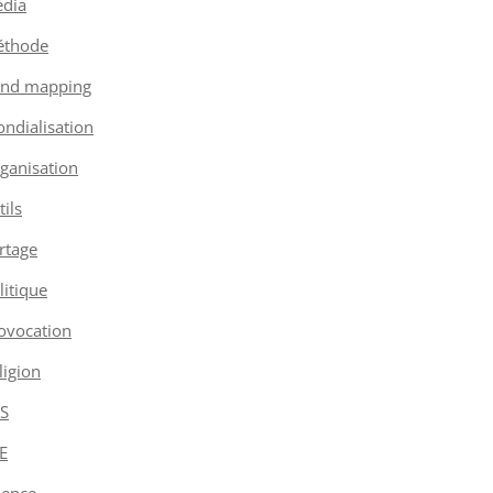
dia
thode
nd mapping
ndialisation
ganisation
tils
rtage
litique
ovocation
ligion
S
E
ience