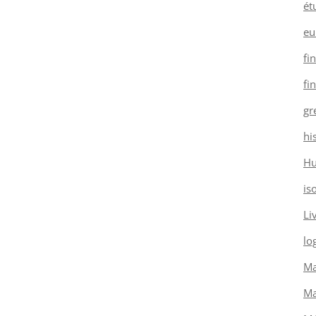
ét
eu
fi
fi
gr
hi
H
is
Li
log
Ma
Ma