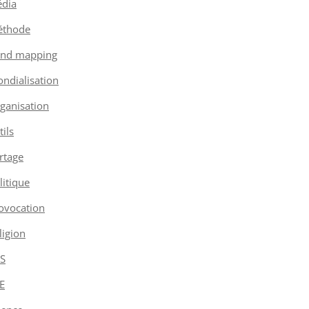
dia
thode
nd mapping
ndialisation
ganisation
tils
rtage
litique
ovocation
ligion
S
E