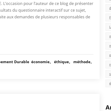
L’occasion pour l’auteur de ce blog de présenter
d
ultats du questionnaire interactif sur ce sujet,
uite aux demandes de plusieurs responsables de
F
L
p
pement Durable
économie
éthique
méthode
r
s
é
A