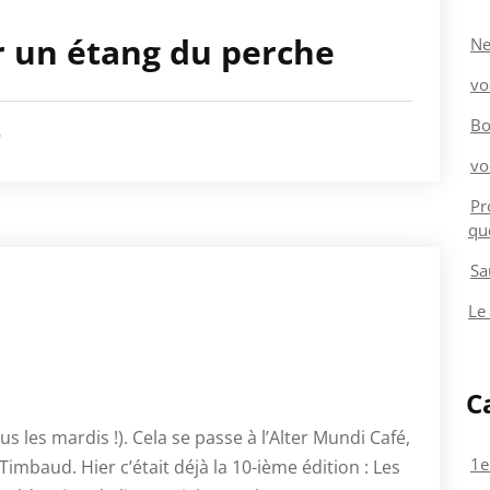
r un étang du perche
Ne
vo
Bo
é
vo
Pr
qu
Sa
Le
C
s les mardis !). Cela se passe à l’Alter Mundi Café,
1e
imbaud. Hier c’était déjà la 10-ième édition : Les