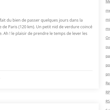
Mé
mé
mi
fait du bien de passer quelques jours dans la
 de Paris (120 km). Un petit nid de verdure coincé
mo
. Ah ! le plaisir de prendre le temps de lever les
Or
ou
pa
po
pr
é
Re
RP
RS