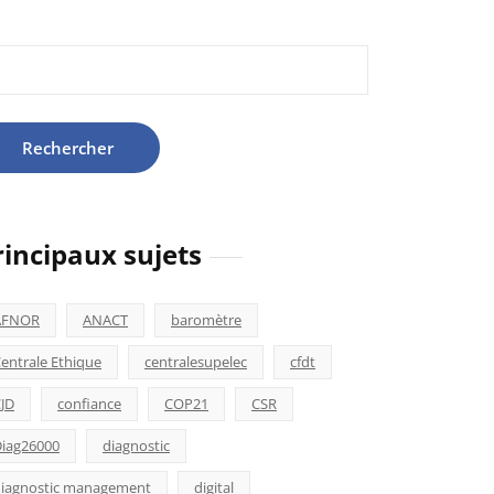
hercher :
rincipaux sujets
AFNOR
ANACT
baromètre
entrale Ethique
centralesupelec
cfdt
JD
confiance
COP21
CSR
iag26000
diagnostic
iagnostic management
digital