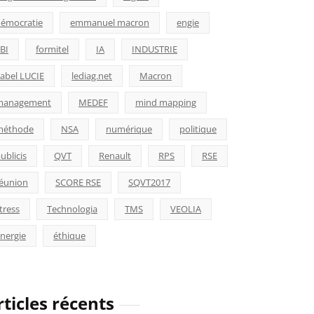
émocratie
emmanuel macron
engie
BI
formitel
IA
INDUSTRIE
abel LUCIE
lediag.net
Macron
management
MEDEF
mind mapping
méthode
NSA
numérique
politique
ublicis
QVT
Renault
RPS
RSE
éunion
SCORE RSE
SQVT2017
tress
Technologia
TMS
VEOLIA
nergie
éthique
rticles récents