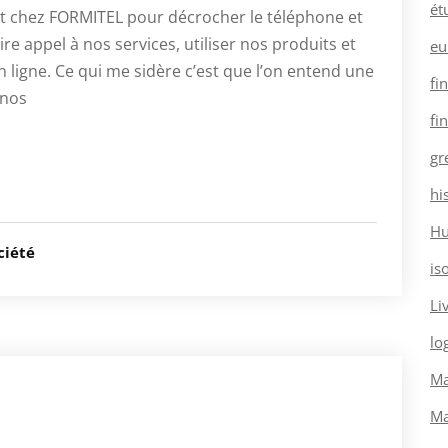
ét
 chez FORMITEL pour décrocher le téléphone et
re appel à nos services, utiliser nos produits et
eu
n ligne. Ce qui me sidère c’est que l’on entend une
fi
 nos
fi
gr
hi
H
ciété
is
Li
log
Ma
Ma