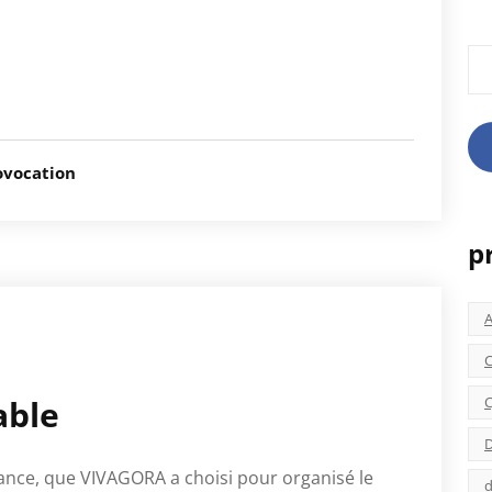
Rec
ovocation
p
C
C
able
D
France, que VIVAGORA a choisi pour organisé le
d