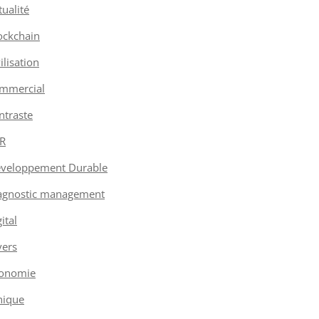
tualité
ockchain
vilisation
mmercial
ntraste
R
veloppement Durable
agnostic management
ital
vers
onomie
hique