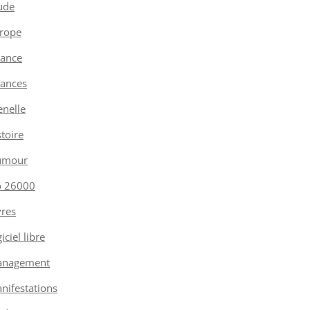
ude
rope
nance
nances
enelle
stoire
umour
o 26000
vres
iciel libre
nagement
nifestations