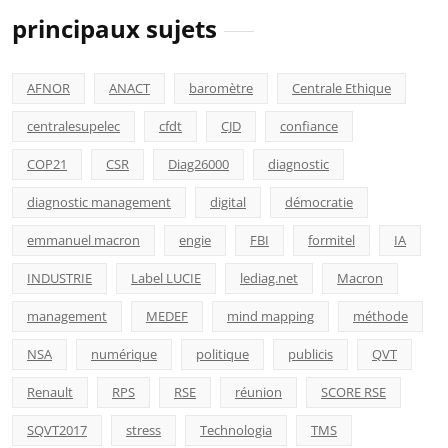
principaux sujets
AFNOR
ANACT
baromètre
Centrale Ethique
centralesupelec
cfdt
CJD
confiance
COP21
CSR
Diag26000
diagnostic
diagnostic management
digital
démocratie
emmanuel macron
engie
FBI
formitel
IA
INDUSTRIE
Label LUCIE
lediag.net
Macron
management
MEDEF
mind mapping
méthode
NSA
numérique
politique
publicis
QVT
Renault
RPS
RSE
réunion
SCORE RSE
SQVT2017
stress
Technologia
TMS