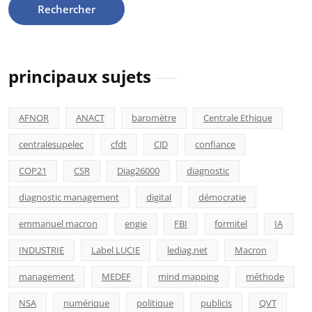
principaux sujets
AFNOR
ANACT
baromètre
Centrale Ethique
centralesupelec
cfdt
CJD
confiance
COP21
CSR
Diag26000
diagnostic
diagnostic management
digital
démocratie
emmanuel macron
engie
FBI
formitel
IA
INDUSTRIE
Label LUCIE
lediag.net
Macron
management
MEDEF
mind mapping
méthode
NSA
numérique
politique
publicis
QVT