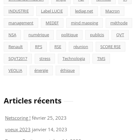
INDUSTRIE
Label LUCIE
lediag.net
Macron
management
MEDEF
mind mapping
méthode
NSA
numérique
politique
publicis
QVT
Renault
RPS
RSE
réunion
SCORE RSE
SQVT2017
stress
Technologia
TMS
VEOLIA
énergie
éthique
Articles récents
Netscoring !
février 25, 2023
voeux 2023
janvier 14, 2023