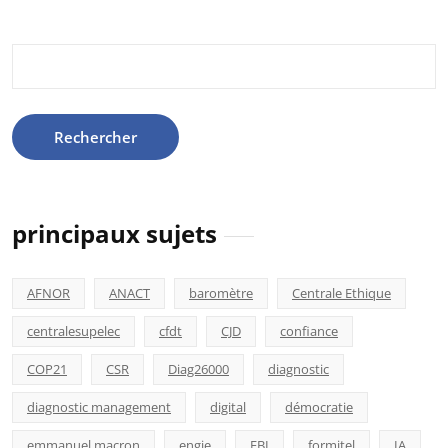
Rechercher :
principaux sujets
AFNOR
ANACT
baromètre
Centrale Ethique
centralesupelec
cfdt
CJD
confiance
COP21
CSR
Diag26000
diagnostic
diagnostic management
digital
démocratie
emmanuel macron
engie
FBI
formitel
IA