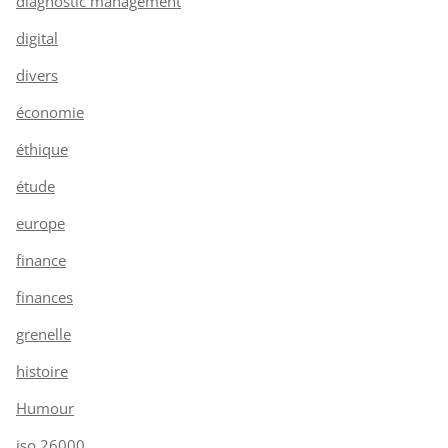
diagnostic management
digital
divers
économie
éthique
étude
europe
finance
finances
grenelle
histoire
Humour
iso 26000