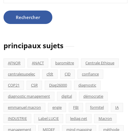
principaux sujets
AFNOR
ANACT
baromètre
Centrale Ethique
centralesupelec
cfdt
CJD
confiance
COP21
CSR
Diag26000
diagnostic
diagnostic management
digital
démocratie
emmanuel macron
engie
FBI
formitel
IA
INDUSTRIE
Label LUCIE
lediag.net
Macron
management
MEDEF
mind mapping
méthode