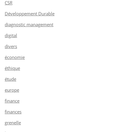
CSR
Développement Durable
diagnostic management
digital
divers
économie
éthique
étude
europe
finance
finances
grenelle