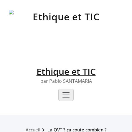
Skip
to
content
Ethique et TIC
par Pablo SANTAMARIA
Accueil
La QVT ? ça coute combien ?