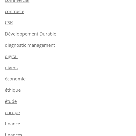
contraste
CSR
Développement Durable
diagnostic management
digital
divers
économie
éthique
étude
europe
finance
finances