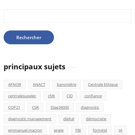
Rechercher :
principaux sujets
AFNOR
ANACT
baromètre
Centrale Ethique
centralesupelec
cfdt
CJD
confiance
COP21
CSR
Diag26000
diagnostic
diagnostic management
digital
démocratie
emmanuel macron
engie
FBI
formitel
IA