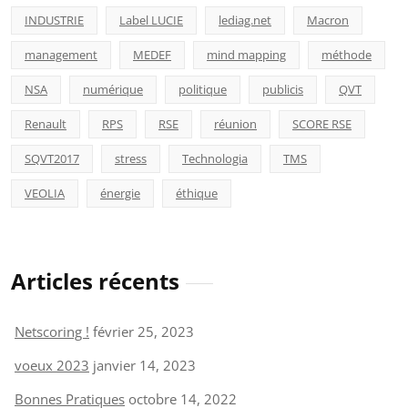
INDUSTRIE
Label LUCIE
lediag.net
Macron
management
MEDEF
mind mapping
méthode
NSA
numérique
politique
publicis
QVT
Renault
RPS
RSE
réunion
SCORE RSE
SQVT2017
stress
Technologia
TMS
VEOLIA
énergie
éthique
Articles récents
Netscoring !
février 25, 2023
voeux 2023
janvier 14, 2023
Bonnes Pratiques
octobre 14, 2022