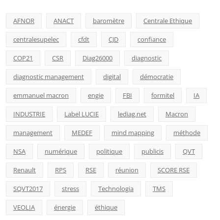
AFNOR
ANACT
baromètre
Centrale Ethique
centralesupelec
cfdt
CJD
confiance
COP21
CSR
Diag26000
diagnostic
diagnostic management
digital
démocratie
emmanuel macron
engie
FBI
formitel
IA
INDUSTRIE
Label LUCIE
lediag.net
Macron
management
MEDEF
mind mapping
méthode
NSA
numérique
politique
publicis
QVT
Renault
RPS
RSE
réunion
SCORE RSE
SQVT2017
stress
Technologia
TMS
VEOLIA
énergie
éthique