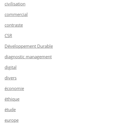
civilisation
commercial
contraste
CSR
Développement Durable
diagnostic management
digital
divers
économie
éthique
étude
europe