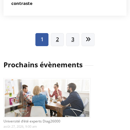
contraste
Pagination
1
2
3
des
publications
Prochains évènements
Université d’été experts Diag26000
août 27, 2026, 9:00 am