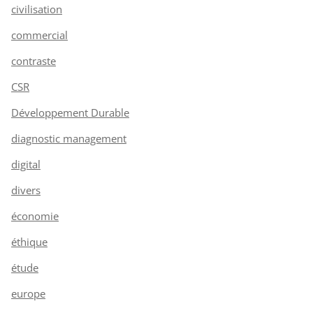
civilisation
commercial
contraste
CSR
Développement Durable
diagnostic management
digital
divers
économie
éthique
étude
europe