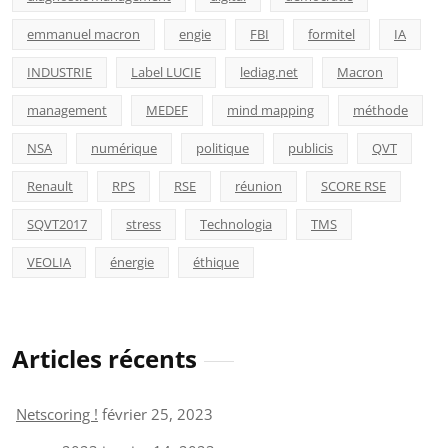
emmanuel macron
engie
FBI
formitel
IA
INDUSTRIE
Label LUCIE
lediag.net
Macron
management
MEDEF
mind mapping
méthode
NSA
numérique
politique
publicis
QVT
Renault
RPS
RSE
réunion
SCORE RSE
SQVT2017
stress
Technologia
TMS
VEOLIA
énergie
éthique
Articles récents
Netscoring !
février 25, 2023