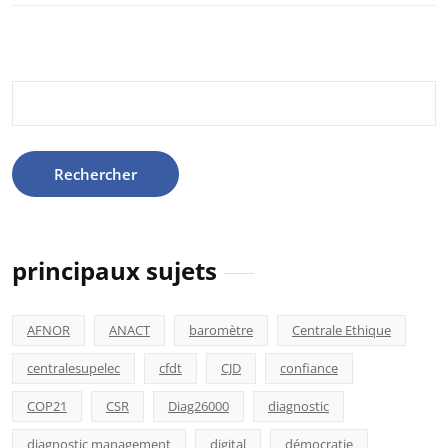
Rechercher :
principaux sujets
AFNOR
ANACT
baromètre
Centrale Ethique
centralesupelec
cfdt
CJD
confiance
COP21
CSR
Diag26000
diagnostic
diagnostic management
digital
démocratie