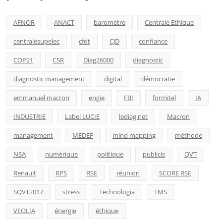
AFNOR
ANACT
baromètre
Centrale Ethique
centralesupelec
cfdt
CJD
confiance
COP21
CSR
Diag26000
diagnostic
diagnostic management
digital
démocratie
emmanuel macron
engie
FBI
formitel
IA
INDUSTRIE
Label LUCIE
lediag.net
Macron
management
MEDEF
mind mapping
méthode
NSA
numérique
politique
publicis
QVT
Renault
RPS
RSE
réunion
SCORE RSE
SQVT2017
stress
Technologia
TMS
VEOLIA
énergie
éthique