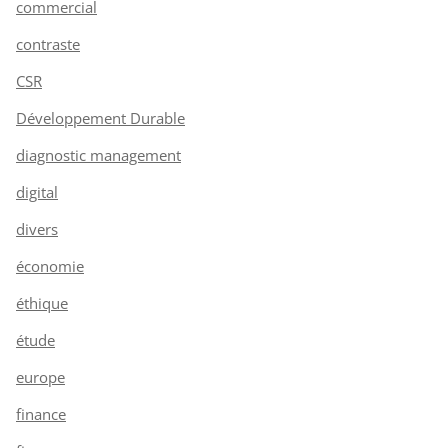
commercial
contraste
CSR
Développement Durable
diagnostic management
digital
divers
économie
éthique
étude
europe
finance