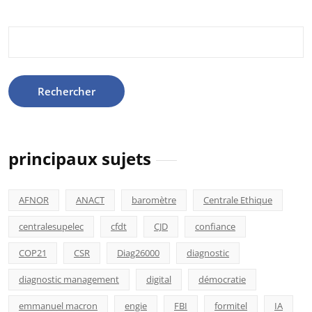
Rechercher :
principaux sujets
AFNOR
ANACT
baromètre
Centrale Ethique
centralesupelec
cfdt
CJD
confiance
COP21
CSR
Diag26000
diagnostic
diagnostic management
digital
démocratie
emmanuel macron
engie
FBI
formitel
IA