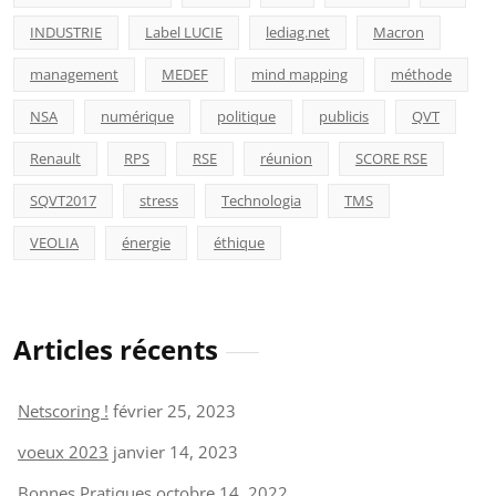
INDUSTRIE
Label LUCIE
lediag.net
Macron
management
MEDEF
mind mapping
méthode
NSA
numérique
politique
publicis
QVT
Renault
RPS
RSE
réunion
SCORE RSE
SQVT2017
stress
Technologia
TMS
VEOLIA
énergie
éthique
Articles récents
Netscoring !
février 25, 2023
voeux 2023
janvier 14, 2023
Bonnes Pratiques
octobre 14, 2022