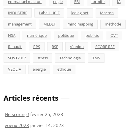
emmanuel macron
engie
FBI
formitel
IA
INDUSTRIE
Label LUCIE
lediag.net
Macron
management
MEDEF
mind mapping
méthode
NSA
numérique
politique
publicis
QVT
Renault
RPS
RSE
réunion
SCORE RSE
SQVT2017
stress
Technologia
TMS
VEOLIA
énergie
éthique
Articles récents
Netscoring !
février 25, 2023
voeux 2023
janvier 14, 2023