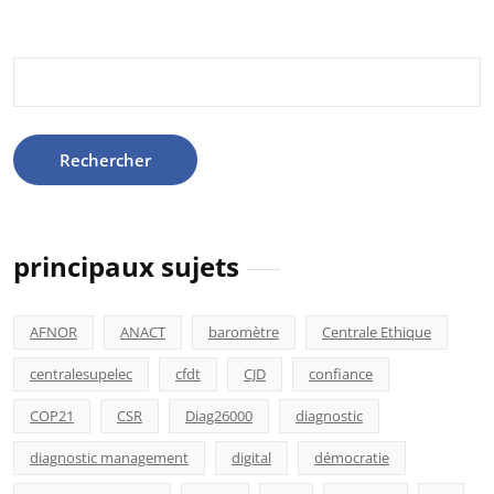
Rechercher :
principaux sujets
AFNOR
ANACT
baromètre
Centrale Ethique
centralesupelec
cfdt
CJD
confiance
COP21
CSR
Diag26000
diagnostic
diagnostic management
digital
démocratie