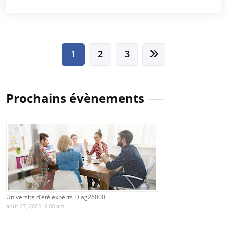
Pagination
1
2
3
des
publications
Prochains évènements
Université d’été experts Diag26000
août 27, 2026, 9:00 am