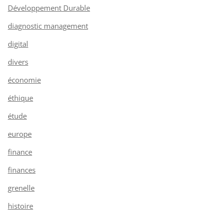
Développement Durable
diagnostic management
digital
divers
économie
éthique
étude
europe
finance
finances
grenelle
histoire