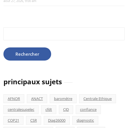
août 27, 2026, 9:00 am
Rechercher :
principaux sujets
AFNOR
ANACT
baromètre
Centrale Ethique
centralesupelec
cfdt
CJD
confiance
COP21
CSR
Diag26000
diagnostic