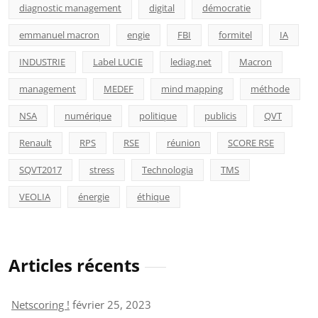
diagnostic management
digital
démocratie
emmanuel macron
engie
FBI
formitel
IA
INDUSTRIE
Label LUCIE
lediag.net
Macron
management
MEDEF
mind mapping
méthode
NSA
numérique
politique
publicis
QVT
Renault
RPS
RSE
réunion
SCORE RSE
SQVT2017
stress
Technologia
TMS
VEOLIA
énergie
éthique
Articles récents
Netscoring !
février 25, 2023