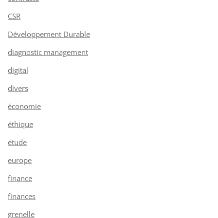
CSR
Développement Durable
diagnostic management
digital
divers
économie
éthique
étude
europe
finance
finances
grenelle