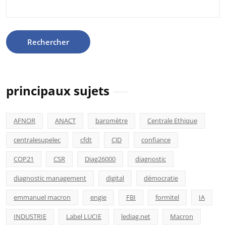
principaux sujets
AFNOR
ANACT
baromètre
Centrale Ethique
centralesupelec
cfdt
CJD
confiance
COP21
CSR
Diag26000
diagnostic
diagnostic management
digital
démocratie
emmanuel macron
engie
FBI
formitel
IA
INDUSTRIE
Label LUCIE
lediag.net
Macron