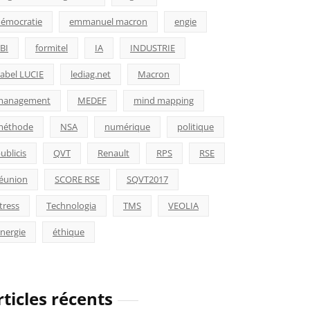
émocratie
emmanuel macron
engie
BI
formitel
IA
INDUSTRIE
abel LUCIE
lediag.net
Macron
management
MEDEF
mind mapping
méthode
NSA
numérique
politique
ublicis
QVT
Renault
RPS
RSE
éunion
SCORE RSE
SQVT2017
tress
Technologia
TMS
VEOLIA
nergie
éthique
rticles récents