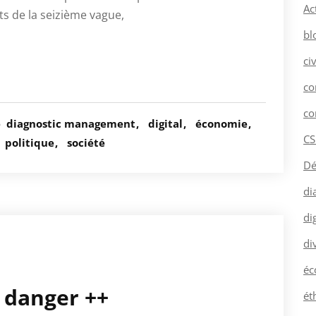
Ac
ts de la seizième vague,
bl
ci
co
co
é
diagnostic management
digital
économie
CS
politique
société
Dé
di
dig
di
éc
= danger ++
ét