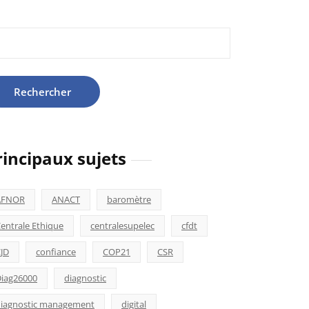
hercher :
rincipaux sujets
AFNOR
ANACT
baromètre
entrale Ethique
centralesupelec
cfdt
JD
confiance
COP21
CSR
iag26000
diagnostic
iagnostic management
digital