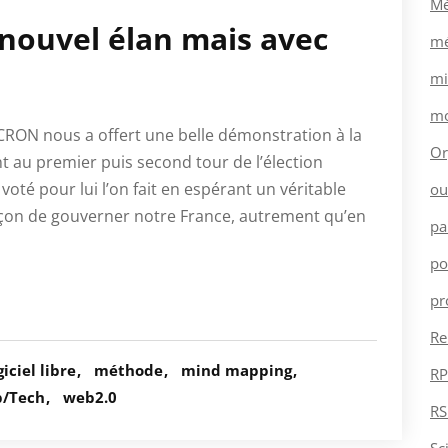
Mé
nouvel élan mais avec
mé
mi
mo
ON nous a offert une belle démonstration à la
Or
nt au premier puis second tour de l’élection
voté pour lui l’on fait en espérant un véritable
ou
çon de gouverner notre France, autrement qu’en
pa
po
pr
Re
giciel libre
méthode
mind mapping
RP
/Tech
web2.0
RS
Sc