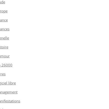
ude
rope
nance
nances
enelle
stoire
umour
o 26000
vres
iciel libre
nagement
nifestations