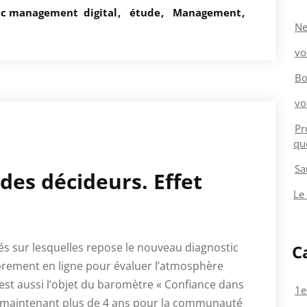
tic management
digital
étude
Management
Ne
vo
Bo
vo
Pr
qu
Sa
des décideurs. Effet
Le
és sur lesquelles repose le nouveau diagnostic
C
brement en ligne pour évaluer l’atmosphère
st aussi l’objet du baromètre « Confiance dans
1e
s maintenant plus de 4 ans pour la communauté