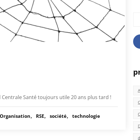
Rec
p
l Centrale Santé toujours utile 20 ans plus tard !
C
C
Organisation
RSE
société
technologie
D
d