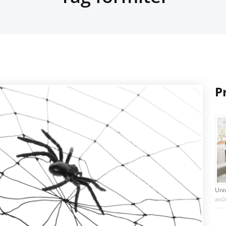
P
Uni
août