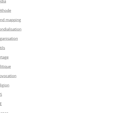
dia
thode
nd mapping
ndialisation
ganisation
tils
rtage
litique
ovocation
ligion
S
E
ience