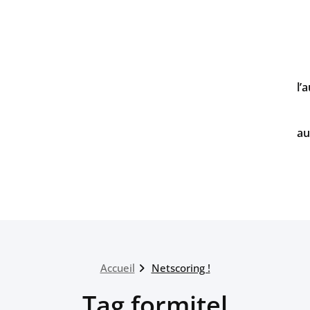
l’
au
Accueil
Netscoring !
Tag formitel