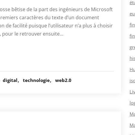
ét
rosse bêtise de la part des ingénieurs de Microsoft
eu
 premiers caractères du texte d’un document
fi
e facilité puisque l’utilisateur n’a plus à choisir
, pour le retrouver ensuite…
fi
gr
hi
H
é
digital
technologie
web2.0
is
Li
log
Ma
Ma