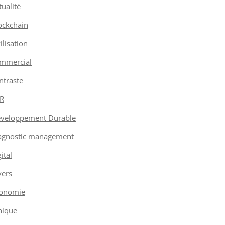
tualité
ockchain
vilisation
mmercial
ntraste
R
veloppement Durable
agnostic management
ital
vers
onomie
hique