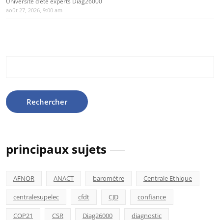
Université d’été experts Diag26000
août 27, 2026, 9:00 am
Rechercher :
principaux sujets
AFNOR
ANACT
baromètre
Centrale Ethique
centralesupelec
cfdt
CJD
confiance
COP21
CSR
Diag26000
diagnostic