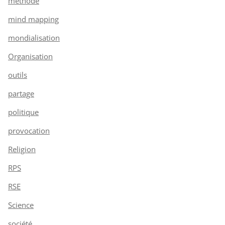
méthode
mind mapping
mondialisation
Organisation
outils
partage
politique
provocation
Religion
RPS
RSE
Science
société