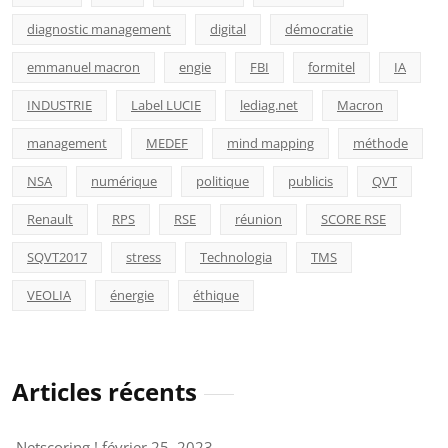
diagnostic management
digital
démocratie
emmanuel macron
engie
FBI
formitel
IA
INDUSTRIE
Label LUCIE
lediag.net
Macron
management
MEDEF
mind mapping
méthode
NSA
numérique
politique
publicis
QVT
Renault
RPS
RSE
réunion
SCORE RSE
SQVT2017
stress
Technologia
TMS
VEOLIA
énergie
éthique
Articles récents
Netscoring !
février 25, 2023