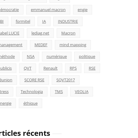
émocratie
emmanuel macron
engie
BI
formitel
IA
INDUSTRIE
abel LUCIE
lediag.net
Macron
management
MEDEF
mind mapping
méthode
NSA
numérique
politique
ublicis
QVT
Renault
RPS
RSE
éunion
SCORE RSE
SQVT2017
tress
Technologia
TMS
VEOLIA
nergie
éthique
rticles récents