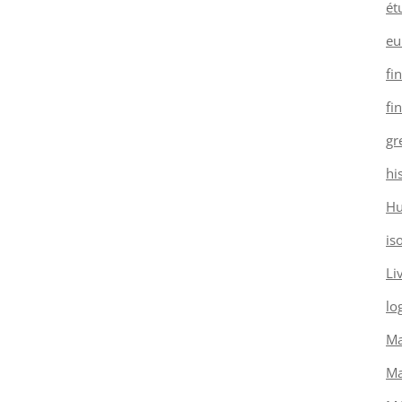
ét
eu
fi
fi
gr
hi
H
is
Li
log
Ma
Ma