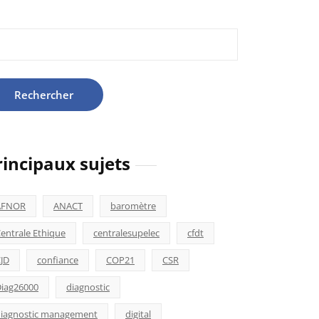
hercher :
rincipaux sujets
AFNOR
ANACT
baromètre
entrale Ethique
centralesupelec
cfdt
JD
confiance
COP21
CSR
iag26000
diagnostic
iagnostic management
digital