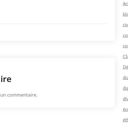
Ac
bl
ci
co
co
CS
Dé
ire
di
dig
 un commentaire.
di
éc
ét