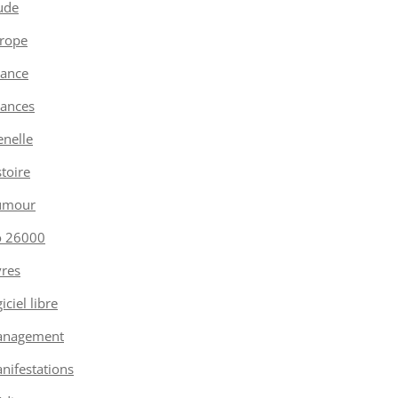
ude
rope
nance
nances
enelle
stoire
umour
o 26000
vres
iciel libre
nagement
nifestations