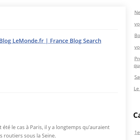
Ne
vo
Bo
– Blog LeMonde.fr | France Blog Search
vo
Pr
qu
Sa
Le
C
t été le cas à Paris, il y a longtemps qu’auraient
1e
s routiers sous la Seine.