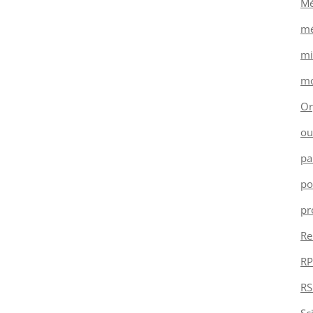
Mé
mé
mi
mo
Or
ou
pa
po
pr
Re
RP
RS
Sc