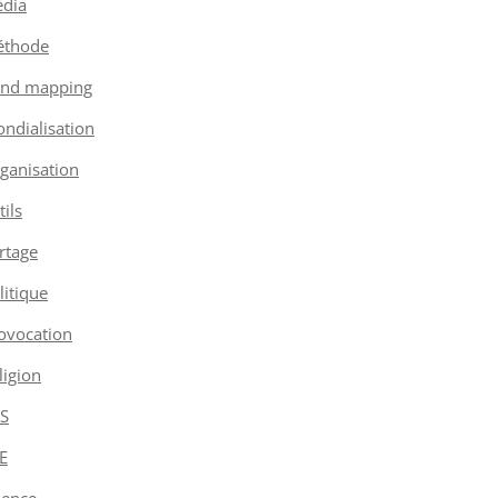
dia
thode
nd mapping
ndialisation
ganisation
tils
rtage
litique
ovocation
ligion
S
E
ience