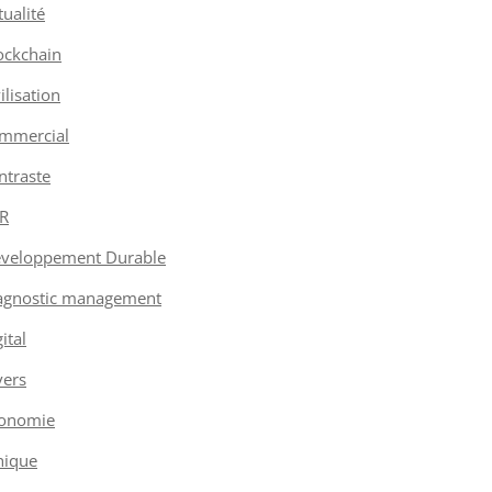
tualité
ockchain
vilisation
mmercial
ntraste
R
veloppement Durable
agnostic management
ital
vers
onomie
hique