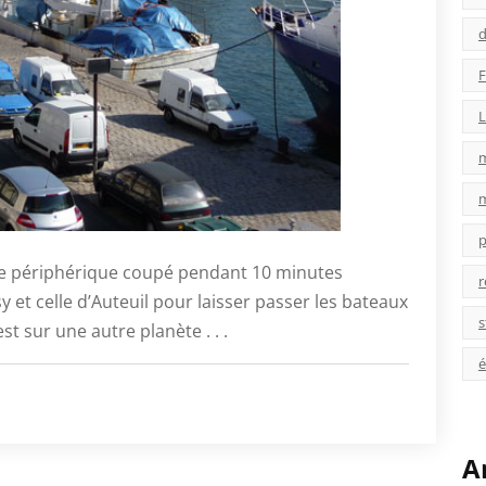
d
F
L
p
Le périphérique coupé pendant 10 minutes
r
sy et celle d’Auteuil pour laisser passer les bateaux
s
st sur une autre planète . . .
é
A