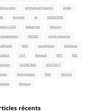
émocratie
emmanuel macron
engie
BI
formitel
IA
INDUSTRIE
abel LUCIE
lediag.net
Macron
management
MEDEF
mind mapping
méthode
NSA
numérique
politique
ublicis
QVT
Renault
RPS
RSE
éunion
SCORE RSE
SQVT2017
tress
Technologia
TMS
VEOLIA
nergie
éthique
rticles récents