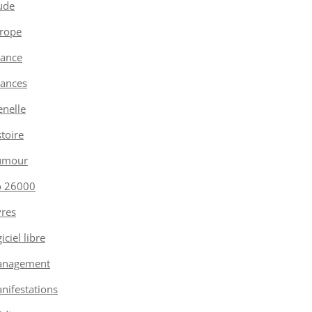
ude
rope
nance
nances
enelle
stoire
umour
o 26000
vres
iciel libre
nagement
nifestations