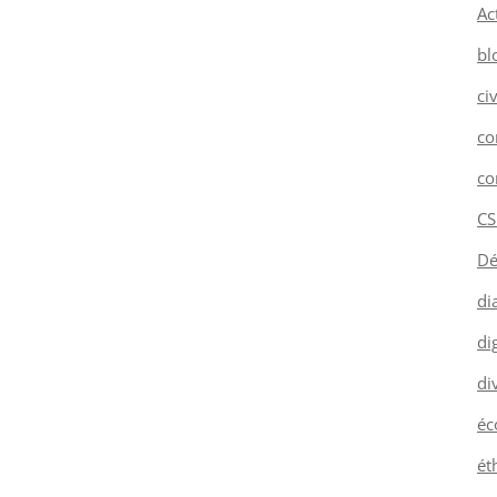
Ac
bl
ci
co
co
CS
Dé
di
dig
di
éc
ét