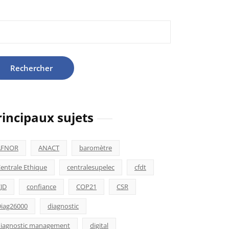
hercher :
rincipaux sujets
AFNOR
ANACT
baromètre
entrale Ethique
centralesupelec
cfdt
JD
confiance
COP21
CSR
iag26000
diagnostic
iagnostic management
digital