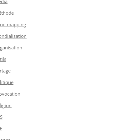
dia
thode
nd mapping
ndialisation
ganisation
tils
rtage
litique
ovocation
ligion
S
E
ience