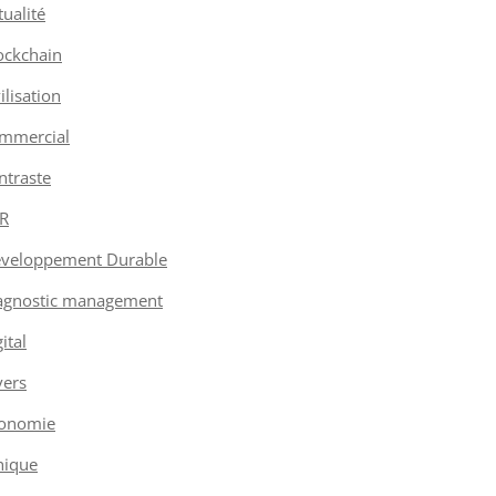
tualité
ockchain
vilisation
mmercial
ntraste
R
veloppement Durable
agnostic management
ital
vers
onomie
hique