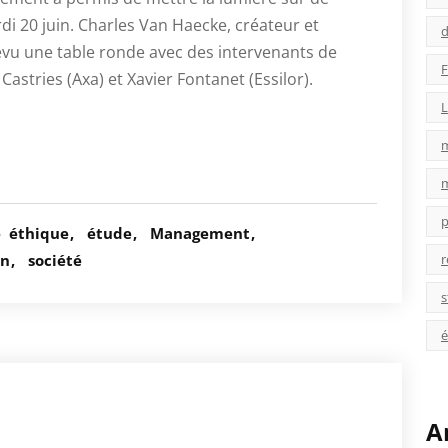
i 20 juin. Charles Van Haecke, créateur et
d
évu une table ronde avec des intervenants de
F
 Castries (Axa) et Xavier Fontanet (Essilor).
L
p
é
éthique
étude
Management
r
on
société
s
é
A