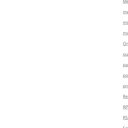
Mé
mé
mi
mo
Or
ou
pa
po
pr
Re
RP
RS
Sc