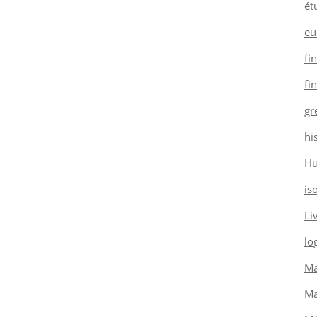
ét
eu
fi
fi
gr
hi
H
is
Li
log
Ma
Ma