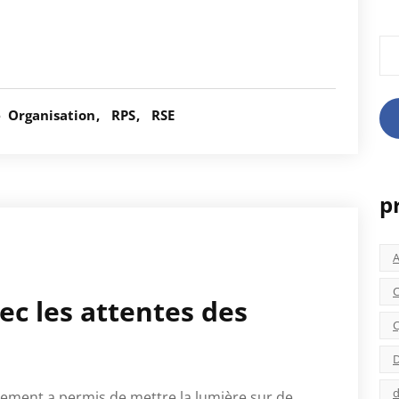
Rec
é
Organisation
RPS
RSE
p
C
ec les attentes des
C
D
d
ement a permis de mettre la lumière sur de