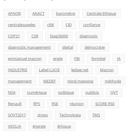
AFNOR
ANACT
baromètre
Centrale Ethique
centralesupelec
cfdt
CJD
confiance
COP21
CSR
Diag26000
diagnostic
diagnostic management
digital
démocratie
emmanuel macron
engie
FBI
formitel
IA
INDUSTRIE
Label LUCIE
lediag.net
Macron
management
MEDEF
mind mapping
méthode
NSA
numérique
politique
publicis
QVT
Renault
RPS
RSE
réunion
SCORE RSE
SQVT2017
stress
Technologia
TMS
VEOLIA
énergie
éthique