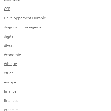
CSR
Développement Durable
diagnostic management
digital
divers
économie
éthique
étude
europe
finance
finances
grenelle