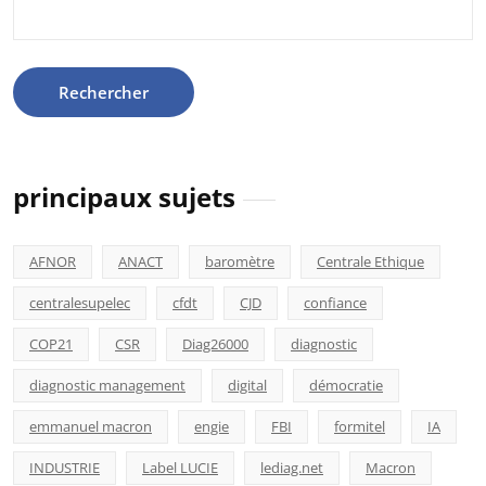
Rechercher :
principaux sujets
AFNOR
ANACT
baromètre
Centrale Ethique
centralesupelec
cfdt
CJD
confiance
COP21
CSR
Diag26000
diagnostic
diagnostic management
digital
démocratie
emmanuel macron
engie
FBI
formitel
IA
INDUSTRIE
Label LUCIE
lediag.net
Macron