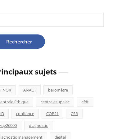
hercher :
rincipaux sujets
AFNOR
ANACT
baromètre
entrale Ethique
centralesupelec
cfdt
JD
confiance
COP21
CSR
iag26000
diagnostic
iagnostic management
digital