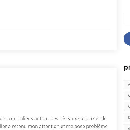
Rec
p
C
C
D
 des centraliens autour des réseaux sociaux et de
ulier a retenu mon attention et me pose problème
d