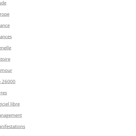
ude
rope
nance
nances
enelle
stoire
umour
o 26000
vres
iciel libre
nagement
nifestations