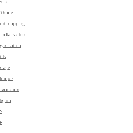
dia
thode
nd mapping
ndialisation
ganisation
tils
rtage
litique
ovocation
ligion
S
E