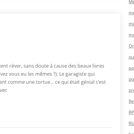
Mé
mé
mi
mo
Or
ou
ient réver, sans doute à cause des beaux livres
pa
avez vous eu les mêmes ?). Le garagiste qui
po
vant comme une tortue… ce qui était génial c’est
avec
pr
Re
RP
RS