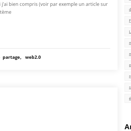
Si j’ai bien compris (voir par exemple un article sur
d
ystème
F
L
é
partage
web2.0
p
r
s
é
A