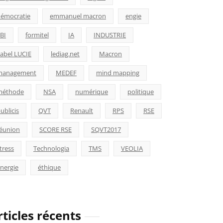
émocratie
emmanuel macron
engie
BI
formitel
IA
INDUSTRIE
abel LUCIE
lediag.net
Macron
management
MEDEF
mind mapping
méthode
NSA
numérique
politique
ublicis
QVT
Renault
RPS
RSE
éunion
SCORE RSE
SQVT2017
tress
Technologia
TMS
VEOLIA
nergie
éthique
rticles récents