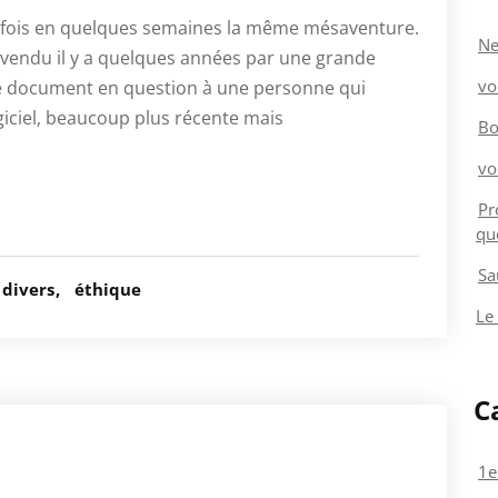
de fois en quelques semaines la même mésaventure.
Ne
, vendu il y a quelques années par une grande
vo
 le document en question à une personne qui
iciel, beaucoup plus récente mais
Bo
vo
Pr
qu
Sa
divers
éthique
Le
C
1e