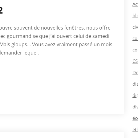
Ac
2
bl
ci
uvre souvent de nouvelles fenêtres, nous offre
ec gourmandise que j’ai ouvert celui de samedi
co
. Mais gloups… Vous avez vraiment passé un mois
co
demander lequel.
CS
Dé
di
dig
é
di
éc
ét