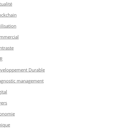
tualité
ockchain
vilisation
mmercial
ntraste
R
veloppement Durable
agnostic management
ital
vers
onomie
hique