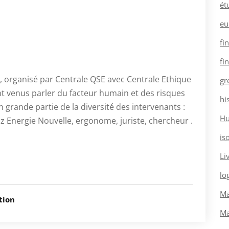
ét
eu
fi
fi
n, organisé par Centrale QSE avec Centrale Ethique
gr
t venus parler du facteur humain et des risques
hi
n grande partie de la diversité des intervenants :
H
az Energie Nouvelle, ergonome, juriste, chercheur .
is
Li
log
Ma
tion
Ma