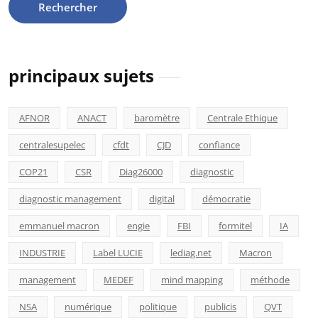
principaux sujets
AFNOR
ANACT
baromètre
Centrale Ethique
centralesupelec
cfdt
CJD
confiance
COP21
CSR
Diag26000
diagnostic
diagnostic management
digital
démocratie
emmanuel macron
engie
FBI
formitel
IA
INDUSTRIE
Label LUCIE
lediag.net
Macron
management
MEDEF
mind mapping
méthode
NSA
numérique
politique
publicis
QVT