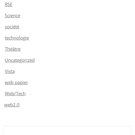
RSE
Science
société
technologie
Théâtre
Uncategorized
Vista
web papier
Web/Tech
web2.0
Rechercher :