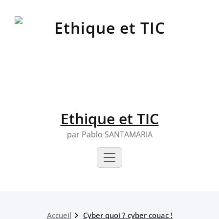
Skip
to
content
Ethique et TIC
par Pablo SANTAMARIA
Accueil
Cyber quoi ? cyber couac !