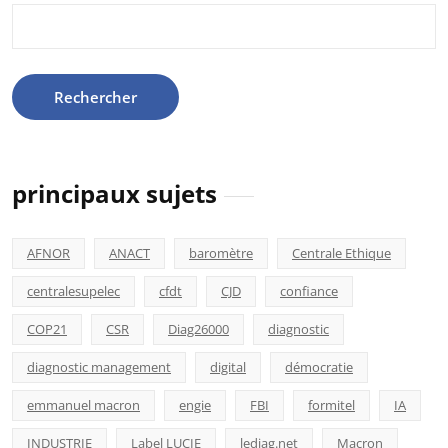
Rechercher :
principaux sujets
AFNOR
ANACT
baromètre
Centrale Ethique
centralesupelec
cfdt
CJD
confiance
COP21
CSR
Diag26000
diagnostic
diagnostic management
digital
démocratie
emmanuel macron
engie
FBI
formitel
IA
INDUSTRIE
Label LUCIE
lediag.net
Macron