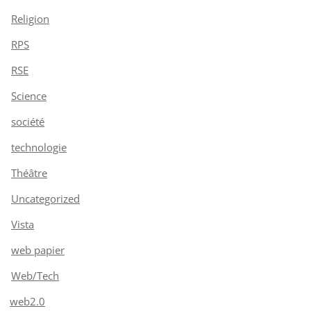
Religion
RPS
RSE
Science
société
technologie
Théâtre
Uncategorized
Vista
web papier
Web/Tech
web2.0