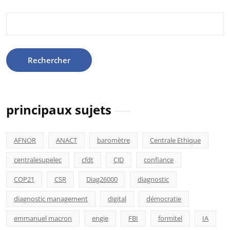
Rechercher :
principaux sujets
AFNOR
ANACT
baromètre
Centrale Ethique
centralesupelec
cfdt
CJD
confiance
COP21
CSR
Diag26000
diagnostic
diagnostic management
digital
démocratie
emmanuel macron
engie
FBI
formitel
IA