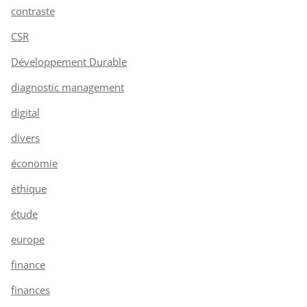
contraste
CSR
Développement Durable
diagnostic management
digital
divers
économie
éthique
étude
europe
finance
finances