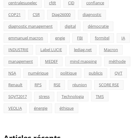
centralesupelec
cfdt
CJD
confiance
COP21
CSR
Diag26000
diagnostic
diagnostic management
digital
démocratie
emmanuel macron
engie
FBI
formitel
IA
INDUSTRIE
Label LUCIE
lediag.net
Macron
management
MEDEF
mind mapping
méthode
NSA
numérique
politique
publicis
QVT
Renault
RPS
RSE
réunion
SCORE RSE
SQVT2017
stress
Technologia
TMS
VEOLIA
énergie
éthique
Articles récents