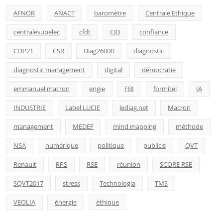
AFNOR
ANACT
baromètre
Centrale Ethique
centralesupelec
cfdt
CJD
confiance
COP21
CSR
Diag26000
diagnostic
diagnostic management
digital
démocratie
emmanuel macron
engie
FBI
formitel
IA
INDUSTRIE
Label LUCIE
lediag.net
Macron
management
MEDEF
mind mapping
méthode
NSA
numérique
politique
publicis
QVT
Renault
RPS
RSE
réunion
SCORE RSE
SQVT2017
stress
Technologia
TMS
VEOLIA
énergie
éthique