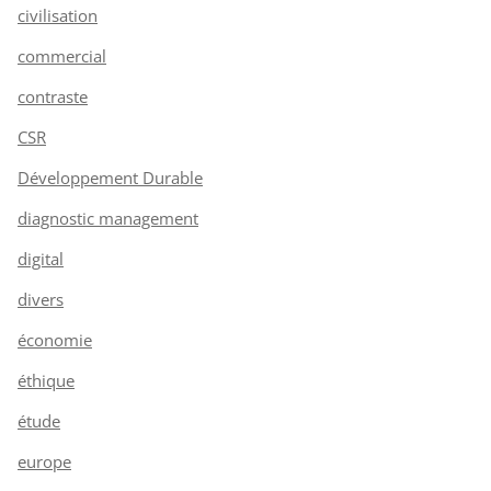
civilisation
commercial
contraste
CSR
Développement Durable
diagnostic management
digital
divers
économie
éthique
étude
europe