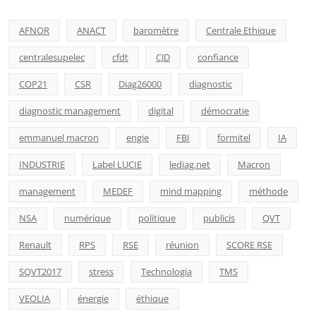
AFNOR
ANACT
baromètre
Centrale Ethique
centralesupelec
cfdt
CJD
confiance
COP21
CSR
Diag26000
diagnostic
diagnostic management
digital
démocratie
emmanuel macron
engie
FBI
formitel
IA
INDUSTRIE
Label LUCIE
lediag.net
Macron
management
MEDEF
mind mapping
méthode
NSA
numérique
politique
publicis
QVT
Renault
RPS
RSE
réunion
SCORE RSE
SQVT2017
stress
Technologia
TMS
VEOLIA
énergie
éthique